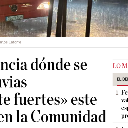
arlos Latorre
ncia dónde se
LO M
uvias
EL DE
Fe
e fuertes» este
va
es
 en la Comunidad
pr