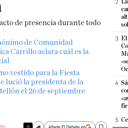
a
La
ca
al
acto de presencia durante todo
so
El
sinónimo de Comunidad
Co
a Carrillo aclara cuál es la
Ma
ial
«s
Oc
smo vestido para la Fiesta
e lució la presidenta de la
Sá
tellón el 26 de septiembre
co
«a
fi
Ce
:52
0
Añade El Debate en