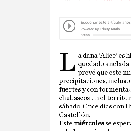
L
a dana 'Alice' es h
quedado anclada 
prevé que este mi
precipitaciones, inclus
fuertes y con tormenta»
chubascos en el territo
sábado. Once días con ll
Castellón.
Este
miércoles
se esper