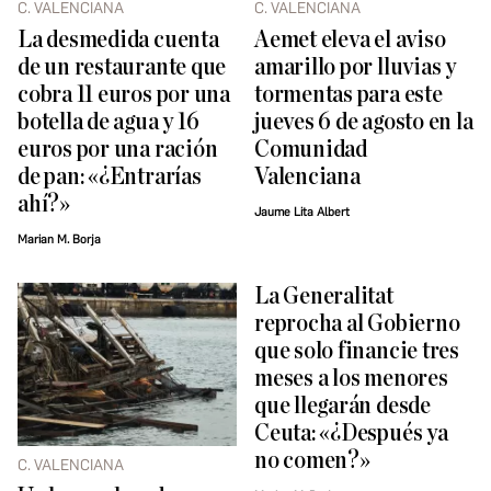
C. VALENCIANA
C. VALENCIANA
La desmedida cuenta
Aemet eleva el aviso
de un restaurante que
amarillo por lluvias y
cobra 11 euros por una
tormentas para este
botella de agua y 16
jueves 6 de agosto en la
euros por una ración
Comunidad
de pan: «¿Entrarías
Valenciana
ahí?»
Jaume Lita Albert
Marian M. Borja
La Generalitat
reprocha al Gobierno
que solo financie tres
meses a los menores
que llegarán desde
Ceuta: «¿Después ya
no comen?»
C. VALENCIANA