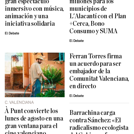
gran espectáculo
millones para los
inmersivo con música,
municipios de
animación y una
L'Alacantí con el Plan
iniciativa solidaria
+Cerca, Bono
Consumo y SUMA
El Debate
El Debate
Ferran Torres firma
un acuerdo para ser
embajador de la
Comunitat Valenciana,
en directo
El Debate
C. VALENCIANA
À Punt convierte los
Barrachina carga
lunes de agosto en una
contra Sánchez: «El
gran ventana para el
radicalismo ecologista
cine valenciano