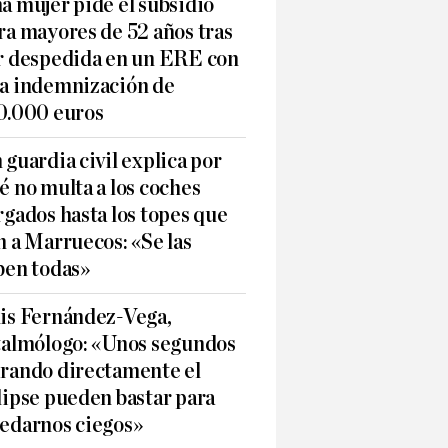
a mujer pide el subsidio
ra mayores de 52 años tras
r despedida en un ERE con
a indemnización de
0.000 euros
 guardia civil explica por
é no multa a los coches
rgados hasta los topes que
n a Marruecos: «Se las
ben todas»
is Fernández-Vega,
talmólogo: «Unos segundos
rando directamente el
lipse pueden bastar para
edarnos ciegos»