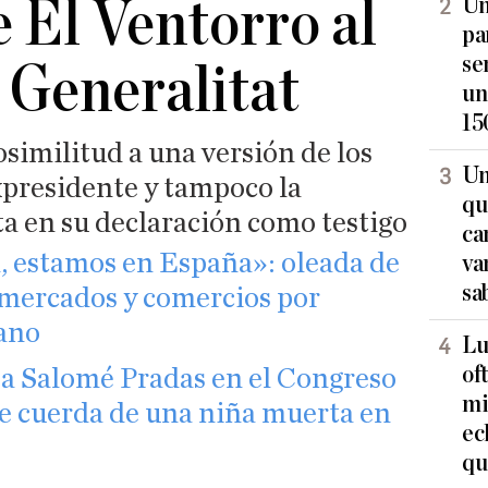
 El Ventorro al
Un
pa
se
a Generalitat
un
15
similitud a una versión de los
Un
xpresidente y tampoco la
qu
a en su declaración como testigo
ca
, estamos en España»: oleada de
va
sa
mercados y comercios por
lano
Lu
of
r a Salomé Pradas en el Congreso
mi
de cuerda de una niña muerta en
ec
qu