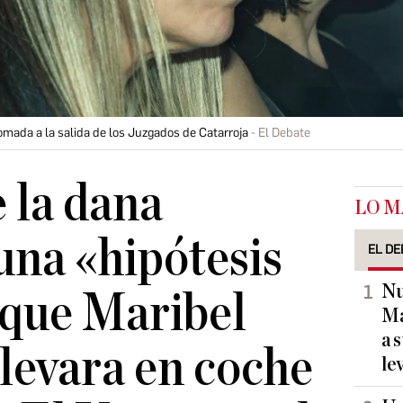
omada a la salida de los Juzgados de Catarroja
El Debate
e la dana
LO M
una «hipótesis
EL DE
Nu
 que Maribel
Ma
a 
llevara en coche
le