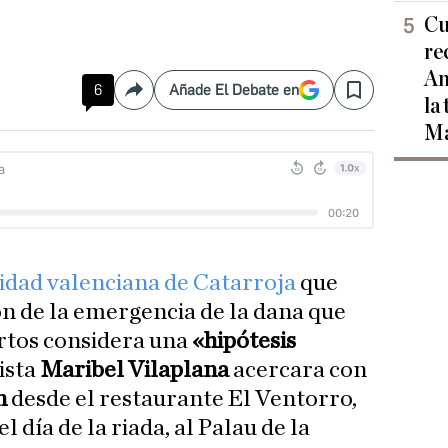
Cu
re
Am
6
Añade El Debate en
Compartir
Save
la
Ma
lidad valenciana de Catarroja
que
ión de la emergencia de la dana que
tos considera una
«hipótesis
ista
Maribel Vilaplana
acercara con
n
desde el restaurante El Ventorro,
 día de la riada, al Palau de la