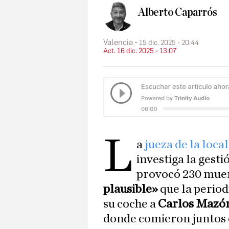
Alberto Caparrós
Valencia
15 dic. 2025 - 20:44
Act. 16 dic. 2025 - 13:07
L
a
jueza de la loca
investiga la gest
provocó 230 muer
plausible»
que la period
su coche a
Carlos Mazó
donde comieron juntos el