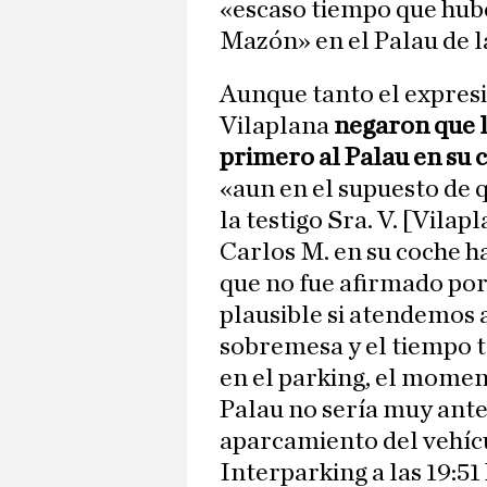
«escaso tiempo que hub
Mazón» en el Palau de l
Aunque tanto el expres
Vilaplana
negaron que l
primero al Palau en su 
«aun en el supuesto de q
la testigo Sra. V. [Vila
Carlos M. en su coche ha
que no fue afirmado por 
plausible si atendemos a
sobremesa y el tiempo t
en el parking, el moment
Palau no sería muy anter
aparcamiento del vehícu
Interparking a las 19:5