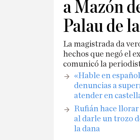
a Mazón de
Palau de l
La magistrada da vero
hechos que negó el e
comunicó la periodist
«Hable en español
denuncias a super
atender en castel
​Rufián hace llora
al darle un trozo 
la dana