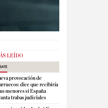
ÁS LEÍDO
BATE
eva provocación de
rruecos: dice que recibiría
sus menores si España
vanta trabas judiciales