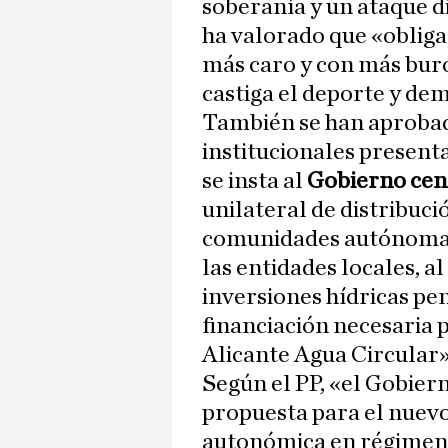
soberanía y un ataque d
ha valorado que «obliga
más caro y con más buro
castiga el deporte y dem
También se han aprobad
institucionales presenta
se insta al
Gobierno cen
unilateral de distribuci
comunidades autónomas,
las entidades locales, a
inversiones hídricas pen
financiación necesaria 
Alicante Agua Circular»
Según el PP, «el Gobier
propuesta para el nuev
autonómica en régimen