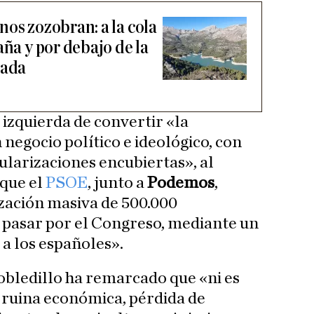
os zozobran: a la cola
aña y por debajo de la
cada
 izquierda de convertir «la
 negocio político e ideológico, con
ularizaciones encubiertas», al
que el
PSOE
, junto a
Podemos
,
zación masiva de 500.000
n pasar por el Congreso, mediante un
 a los españoles».
Robledillo ha remarcado que «ni es
s ruina económica, pérdida de