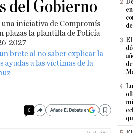
s del Gobierno
De
en
co
 una iniciativa de Compromís
de
 plazas la plantilla de Policía
El
026-2027
dó
un brete al no saber explicar la
añ
s ayudas a las víctimas de la
de
Ma
muz
Lu
of
mi
ec
0
Añade El Debate en
Compartir
Save
qu
El