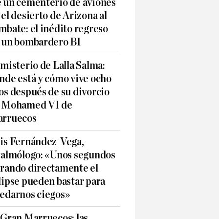
 un cementerio de aviones
 el desierto de Arizona al
mbate: el inédito regreso
 un bombardero B1
 misterio de Lalla Salma:
nde está y cómo vive ocho
os después de su divorcio
 Mohamed VI de
rruecos
is Fernández-Vega,
talmólogo: «Unos segundos
rando directamente el
lipse pueden bastar para
edarnos ciegos»
 Gran Marruecos: las