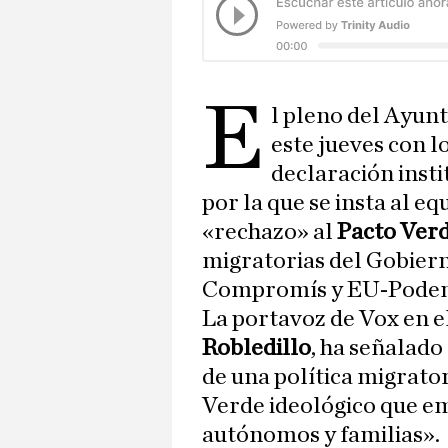
E
l pleno del Ayun
este jueves con l
declaración insti
por la que se insta al e
«rechazo» al
Pacto Ver
migratorias del Gobiern
Compromís y EU-Podem 
La portavoz de Vox en el
Robledillo
, ha señalado
de una política migrato
Verde ideológico que em
autónomos y familias».