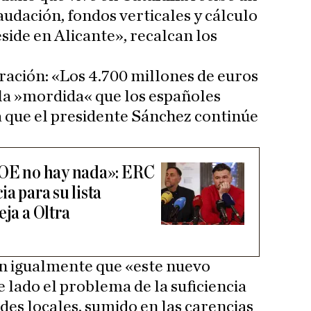
audación, fondos verticales y cálculo
eside en Alicante», recalcan los
laración: «Los 4.700 millones de euros
la »mordida« que los españoles
 que el presidente Sánchez continúe
SOE no hay nada»: ERC
ia para su lista
eja a Oltra
an igualmente que «este nuevo
 lado el problema de la suficiencia
des locales, sumido en las carencias