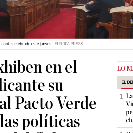
icante celebrado este jueves
EUROPA PRESS
xhiben en el
LO M
licante su
EL DE
La
al Pacto Verde
Vi
pe
las políticas
cl