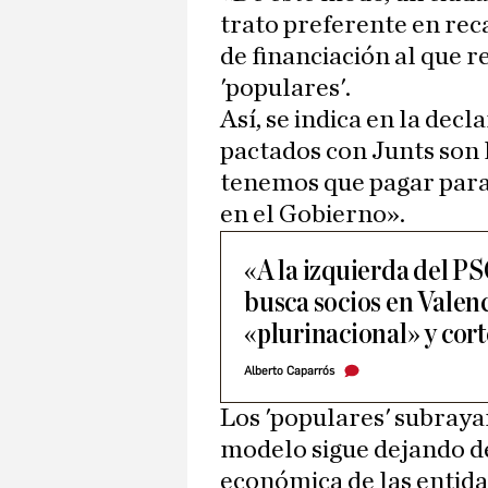
trato preferente en rec
de financiación al que r
'populares'.
Así, se indica en la dec
pactados con Junts son 
tenemos que pagar para
en el Gobierno».
«A la izquierda del P
busca socios en Valenc
«plurinacional» y cort
Alberto Caparrós
Los 'populares' subray
modelo sigue dejando de
económica de las entida