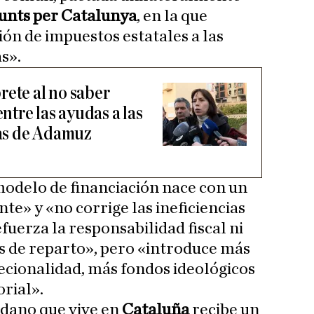
unts per Catalunya
, en la que
n de impuestos estatales a las
s».
rete al no saber
entre las ayudas a las
las de Adamuz
modelo de financiación nace con un
nte» y «no corrige las ineficiencias
efuerza la responsabilidad fiscal ni
s de reparto», pero «introduce más
recionalidad, más fondos ideológicos
orial».
dano que vive en
Cataluña
recibe un