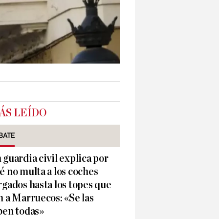
ÁS LEÍDO
BATE
 guardia civil explica por
é no multa a los coches
rgados hasta los topes que
n a Marruecos: «Se las
ben todas»