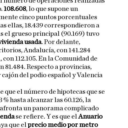
el número de operaciones realizadas
.
108.608
, lo que supone un
mente cinco puntos porcentuales
as ellas, 18.439 correspondieron a
s el grueso principal (90.169) tuvo
vivienda usada
. Por delante,
itorios, Andalucía, con 141.284
, con 112.105. En la Comunidad de
n 81.484. Respecto a provincias,
 cajón del podio español y Valencia
de que el número de hipotecas que se
 % hasta alcanzar las 60.126, la
afronta un panorama complicado
vienda
se refiere. Y es que el
Anuario
ya que el
precio medio por metro