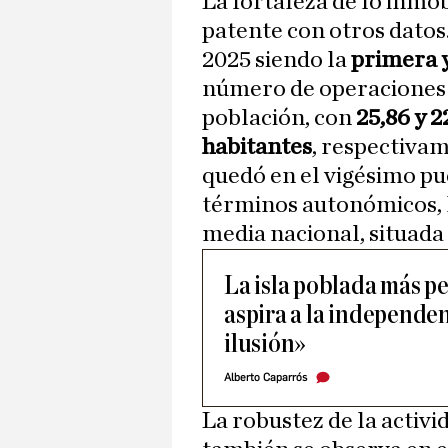
La fortaleza de lo inmo
patente con otros datos.
2025 siendo la
primera y
número de operaciones 
población, con
25,86 y 2
habitantes
, respectivam
quedó en el vigésimo pu
términos autonómicos, l
media nacional, situada 
La isla poblada más 
aspira a la independen
ilusión»
Alberto Caparrós
La robustez de la activ