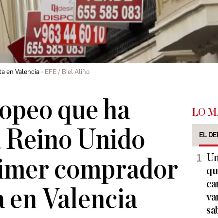
ta en Valencia
EFE / Biel Aliño
ropeo que ha
LO M
a Reino Unido
EL DE
Un
rimer comprador
qu
ca
a en Valencia
va
sa