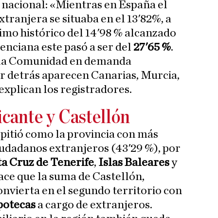
 nacional: «Mientras en España el
tranjera se situaba en el 13'82%, a
ximo histórico del 14'98 % alcanzado
lenciana este pasó a ser del
27'65 %
.
 la Comunidad en demanda
r detrás aparecen Canarias, Murcia,
 explican los registradores.
icante y Castellón
pitió como la provincia con más
udadanos extranjeros (43'29 %), por
a Cruz de Tenerife
,
Islas Baleares
y
ace que la suma de Castellón,
onvierta en el segundo territorio con
potecas
a cargo de extranjeros.