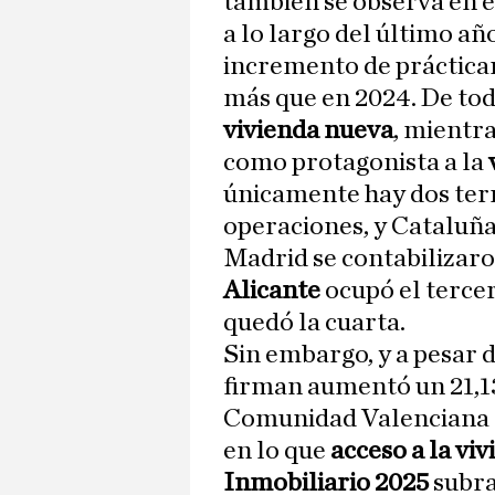
también se observa en 
a lo largo del último año
incremento de práctica
más que en 2024. De tod
vivienda nueva
, mientra
como protagonista a la
únicamente hay dos terr
operaciones, y Cataluña
Madrid se contabilizaro
Alicante
ocupó el tercer
quedó la cuarta.
Sin embargo, y a pesar 
firman aumentó un 21,13
Comunidad Valenciana 
en lo que
acceso a la vi
Inmobiliario 2025
subra