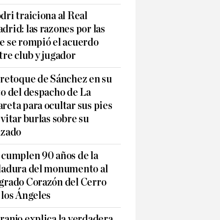
dri traiciona al Real
drid: las razones por las
e se rompió el acuerdo
tre club y jugador
 retoque de Sánchez en su
to del despacho de La
reta para ocultar sus pies
evitar burlas sobre su
lzado
 cumplen 90 años de la
ladura del monumento al
grado Corazón del Cerro
 los Ángeles
ranjo explica la verdadera