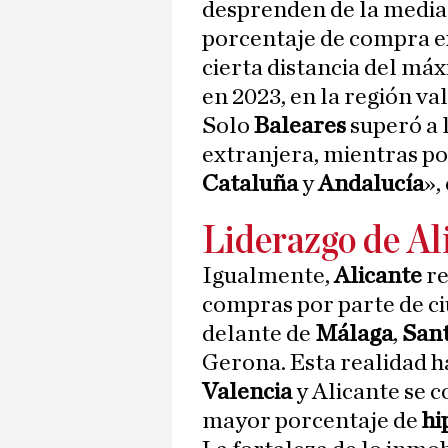
desprenden de la media
porcentaje de compra ex
cierta distancia del má
en 2023, en la región va
Solo
Baleares
superó a
extranjera, mientras po
Cataluña
y
Andalucía
»,
Liderazgo de Al
Igualmente,
Alicante
re
compras por parte de ci
delante de
Málaga
,
Sant
Gerona. Esta realidad h
Valencia
y Alicante se c
mayor porcentaje de
hi