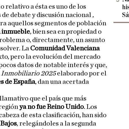
lo relativo a ésta es uno de los
hi
 de debate y discusión nacional ,
Sá
ra aquellos segmentos de población
n inmueble
, bien sea en propiedad o
 problema o, directamente, un asunto
solver. La
Comunidad Valenciana
exto, pero la evolución del mercado
pocos datos de notable interés y que,
 Inmobiliario 2025
elaborado por el
es de España
, dan una acertada
 llamativo que el país que más
 región
ya no fue Reino Unido
. Los
cabeza de esta clasificación, han sido
 Bajos
, relegándoles a la segunda