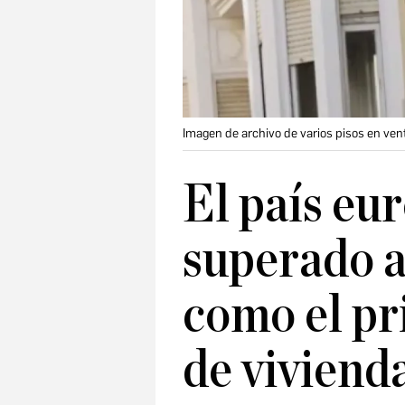
Imagen de archivo de varios pisos en ven
El país eu
superado 
como el p
de viviend