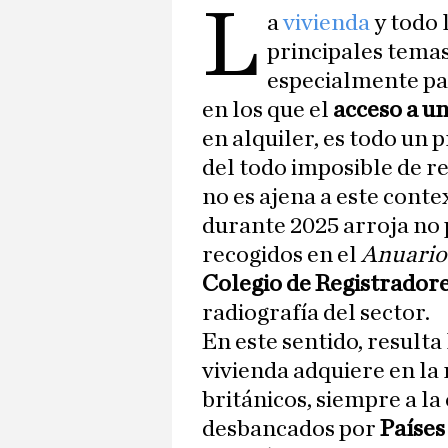
L
a
vivienda
y todo 
principales temas
especialmente pa
en los que el
acceso a u
en alquiler, es todo un
del todo imposible de re
no es ajena a este cont
durante 2025 arroja no 
recogidos en el
Anuario
Colegio de Registrador
radiografía del sector.
En este sentido, resulta
vivienda adquiere en la
británicos, siempre a la 
desbancados por
Países