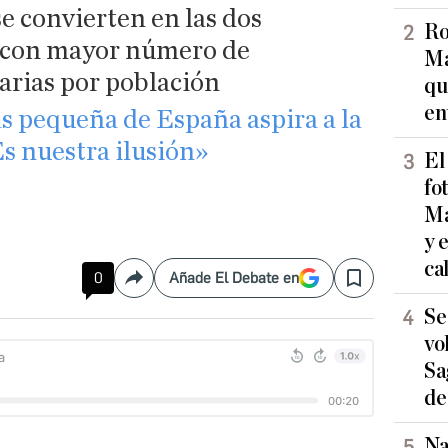
se convierten en las dos
Ro
s con mayor número de
Ma
arias por población
qu
en
ás pequeña de España aspira a la
s nuestra ilusión»
El
fo
Ma
y 
ca
0
Añade El Debate en
Compartir
Save
Se
vo
Sa
de
Na