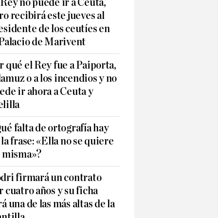
 Rey no puede ir a Ceuta,
ro recibirá este jueves al
esidente de los ceutíes en
 Palacio de Marivent
r qué el Rey fue a Paiporta,
amuz o a los incendios y no
ede ir ahora a Ceuta y
lilla
ué falta de ortografía hay
 la frase: «Ella no se quiere
í misma»?
dri firmará un contrato
r cuatro años y su ficha
rá una de las más altas de la
antilla