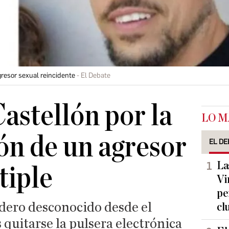
gresor sexual reincidente
El Debate
Castellón por la
LO M
ón de un agresor
EL DE
La
tiple
Vi
pe
dero desconocido desde el
cl
s quitarse la pulsera electrónica