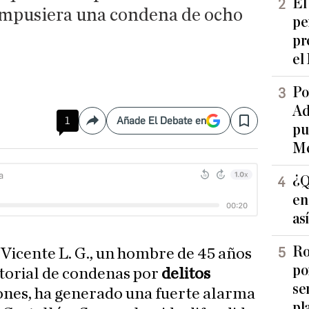
El
 impusiera una condena de ocho
pe
pr
el
Po
Ad
1
Añade El Debate en
Compartir
Save
pu
Me
¿Q
en
as
Ro
 Vicente L. G., un hombre de 45 años
po
storial de condenas por
delitos
se
ones, ha generado una fuerte alarma
pl