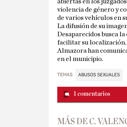
abiertas en los juzgado
violencia de género y co
de varios vehículos en 
La difusión de su image
Desaparecidos busca la
facilitar su localización
Almazora han comunica
en el municipio.
TEMAS
ABUSOS SEXUALES
1
comentarios
MÁS DE C. VALEN