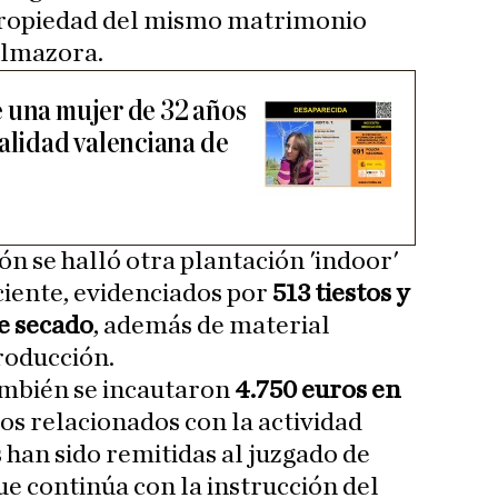
 propiedad del mismo matrimonio
 Almazora.
 una mujer de 32 años
calidad valenciana de
n se halló otra plantación 'indoor'
ciente, evidenciados por
513 tiestos y
e secado
, además de material
producción.
ambién se incautaron
4.750 euros en
os relacionados con la actividad
s han sido remitidas al juzgado de
ue continúa con la instrucción del