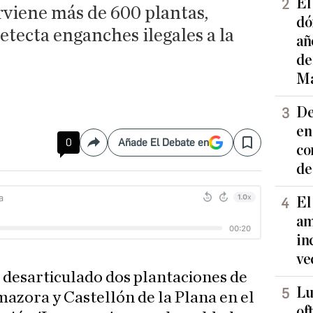
El
rviene más de 600 plantas,
dó
etecta enganches ilegales a la
añ
de
Ma
De
en
0
Añade El Debate en
Compartir
Save
co
de
El
am
in
ve
a desarticulado dos plantaciones de
Lu
azora y Castellón de la Plana en el
of