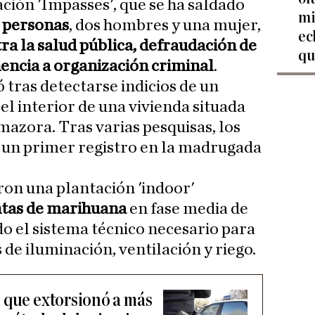
ción 'Impasses', que se ha saldado
mi
s personas
, dos hombres y una mujer,
ec
tra la salud pública, defraudación de
qu
nencia a organización criminal
.
ó tras detectarse indicios de un
el interior de una vivienda situada
mazora. Tras varias pesquisas, los
 un primer registro en la madrugada
ron una plantación 'indoor'
ntas de marihuana
en fase media de
do el sistema técnico necesario para
 de iluminación, ventilación y riego.
 que extorsionó a más