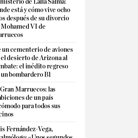
 misterio de Lalla Salma:
nde está y cómo vive ocho
os después de su divorcio
 Mohamed VI de
rruecos
 un cementerio de aviones
 el desierto de Arizona al
mbate: el inédito regreso
 un bombardero B1
 Gran Marruecos: las
biciones de un país
cómodo para todos sus
cinos
is Fernández-Vega,
talmólogo: «Unos segundos