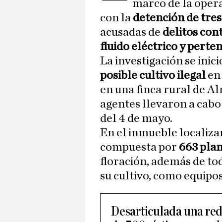
marco de la opera
con la
detención de tre
acusadas de
delitos con
fluido eléctrico y perte
La investigación se inici
posible cultivo ilegal
en 
en una finca rural de Al
agentes llevaron a cabo
del 4 de mayo.
En el inmueble localiza
compuesta por
663 pla
floración, además de to
su cultivo, como equipos
Desarticulada una red