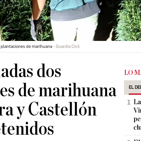
os plantaciones de marihuana
Guardia Civil
adas dos
LO M
nes de marihuana
EL DE
La
a y Castellón
Vi
pe
etenidos
cl