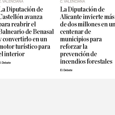
C. VALENCIANA
C. VALENCIANA
La Diputación de
La Diputación de
Castellón avanza
Alicante invierte más
para reabrir el
de dos millones en u
Balneario de Benasal
centenar de
y convertirlo en un
municipios para
motor turístico para
reforzar la
el interior
prevención de
incendios forestales
l Debate
El Debate