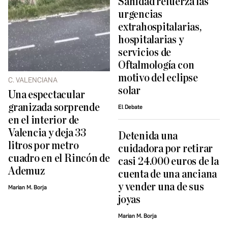
Sanidad refuerza las
urgencias
extrahospitalarias,
hospitalarias y
servicios de
Oftalmología con
motivo del eclipse
C. VALENCIANA
solar
Una espectacular
granizada sorprende
El Debate
en el interior de
Valencia y deja 33
Detenida una
litros por metro
cuidadora por retirar
cuadro en el Rincón de
casi 24.000 euros de la
Ademuz
cuenta de una anciana
y vender una de sus
Marian M. Borja
joyas
Marian M. Borja