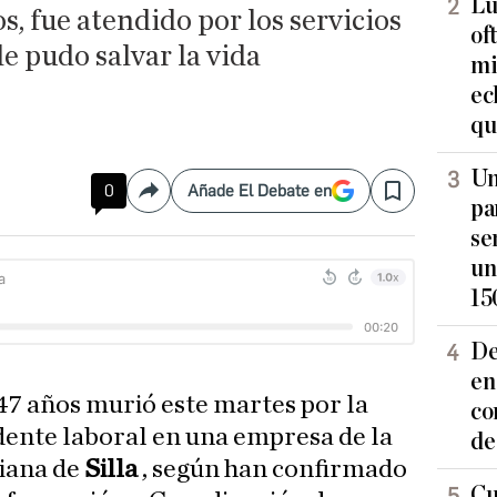
Lu
s, fue atendido por los servicios
of
le pudo salvar la vida
mi
ec
qu
Un
0
Añade El Debate en
Compartir
Save
pa
se
un
15
De
en
47 años murió este martes por la
co
dente laboral en una empresa de la
de
iana de
Silla
, según han confirmado
Cu