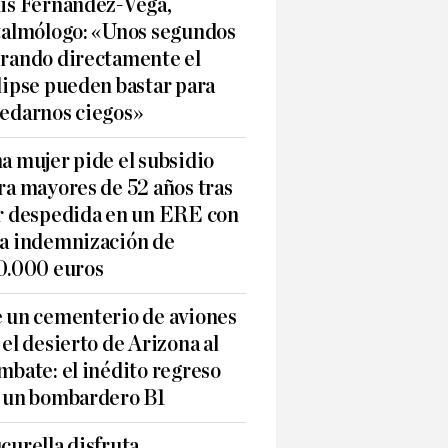
is Fernández-Vega,
talmólogo: «Unos segundos
rando directamente el
lipse pueden bastar para
edarnos ciegos»
a mujer pide el subsidio
ra mayores de 52 años tras
r despedida en un ERE con
a indemnización de
0.000 euros
 un cementerio de aviones
 el desierto de Arizona al
mbate: el inédito regreso
 un bombardero B1
curella disfruta