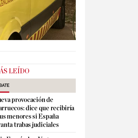
ÁS LEÍDO
BATE
eva provocación de
rruecos: dice que recibiría
sus menores si España
vanta trabas judiciales