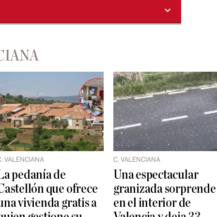
CIANA
C. VALENCIANA
C. VALENCIANA
La pedanía de
Una espectacular
Castellón que ofrece
granizada sorprende
una vivienda gratis a
en el interior de
quien gestione su
Valencia y deja 33