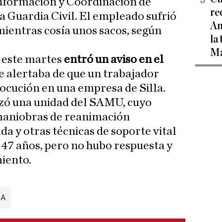
Información y Coordinación de
re
a Guardia Civil. El empleado sufrió
Am
mientras cosía unos sacos, según
la
Ma
e este martes
entró un aviso en el
e alertaba de que un trabajador
rocución en una empresa de Silla.
azó una unidad del SAMU, cuyo
maniobras de reanimación
 y otras técnicas de soporte vital
47 años, pero no hubo respuesta y
iento.
IA