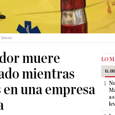
l Debate
ador muere
LO M
ado mientras
EL DE
Nu
s en una empresa
Ma
a 
a
le