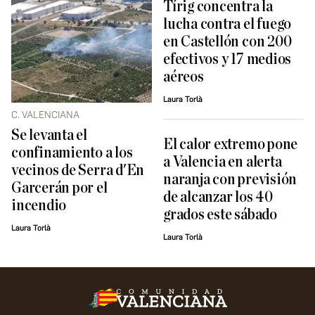
Tírig concentra la
lucha contra el fuego
en Castellón con 200
efectivos y 17 medios
aéreos
Laura Torlà
C. VALENCIANA
Se levanta el
El calor extremo pone
confinamiento a los
a Valencia en alerta
vecinos de Serra d'En
naranja con previsión
Garcerán por el
de alcanzar los 40
incendio
grados este sábado
Laura Torlà
Laura Torlà