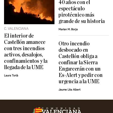
40 años con el
espectáculo
pirotécnico más
grande de su historia
C. VALENCIANA
Marian M. Borja
El interior de
Castellón amanece
Otro incendio
con tres incendios
desbocado en
activos, desalojos,
Castellón obliga a
confinamientos y la
confinar la Sierra
llegada de la UME
Engarcerán con un
Es-Alert y pedir con
Laura Torlà
urgencia a la UME
Jaume Lita Albert