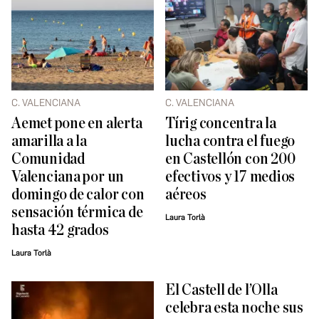
C. VALENCIANA
C. VALENCIANA
Aemet pone en alerta
Tírig concentra la
amarilla a la
lucha contra el fuego
Comunidad
en Castellón con 200
Valenciana por un
efectivos y 17 medios
domingo de calor con
aéreos
sensación térmica de
Laura Torlà
hasta 42 grados
Laura Torlà
El Castell de l’Olla
celebra esta noche sus