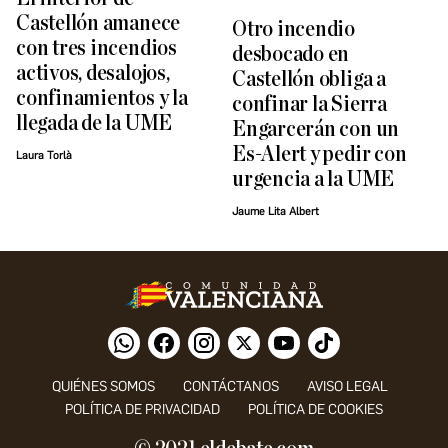
Castellón amanece
Otro incendio
con tres incendios
desbocado en
activos, desalojos,
Castellón obliga a
confinamientos y la
confinar la Sierra
llegada de la UME
Engarcerán con un
Es-Alert y pedir con
Laura Torlà
urgencia a la UME
Jaume Lita Albert
QUIÉNES SOMOS
CONTÁCTANOS
AVISO LEGAL
POLÍTICA DE PRIVACIDAD
POLÍTICA DE COOKIES