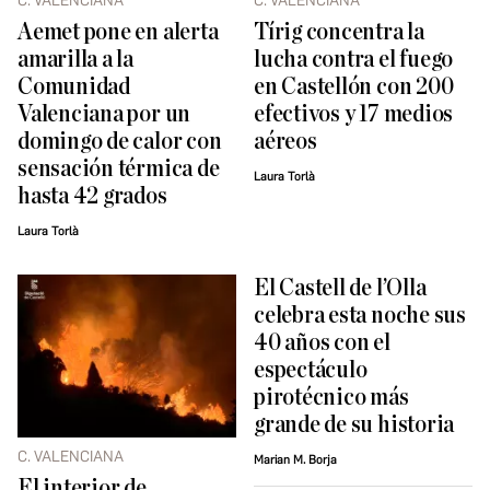
C. VALENCIANA
C. VALENCIANA
Aemet pone en alerta
Tírig concentra la
amarilla a la
lucha contra el fuego
Comunidad
en Castellón con 200
Valenciana por un
efectivos y 17 medios
domingo de calor con
aéreos
sensación térmica de
Laura Torlà
hasta 42 grados
Laura Torlà
El Castell de l’Olla
celebra esta noche sus
40 años con el
espectáculo
pirotécnico más
grande de su historia
C. VALENCIANA
Marian M. Borja
El interior de