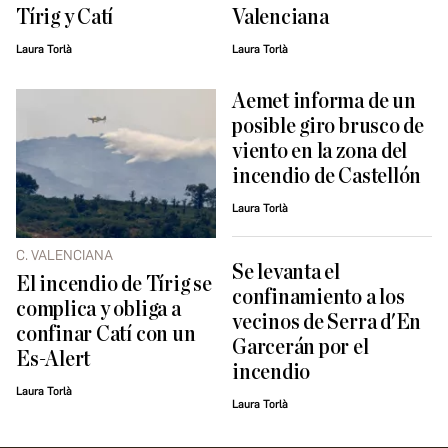
Tírig y Catí
Valenciana
Laura Torlà
Laura Torlà
Aemet informa de un
posible giro brusco de
viento en la zona del
incendio de Castellón
Laura Torlà
C. VALENCIANA
Se levanta el
El incendio de Tírig se
confinamiento a los
complica y obliga a
vecinos de Serra d'En
confinar Catí con un
Garcerán por el
Es-Alert
incendio
Laura Torlà
Laura Torlà