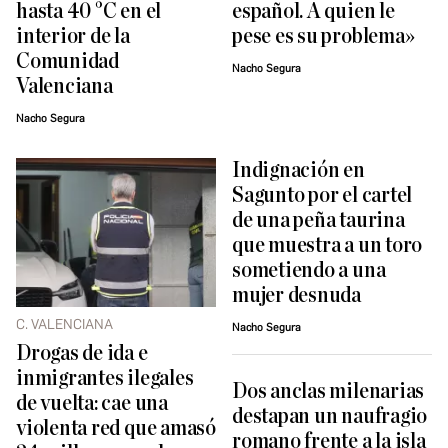
hasta 40 °C en el
español. A quien le
interior de la
pese es su problema»
Comunidad
Nacho Segura
Valenciana
Nacho Segura
Indignación en
Sagunto por el cartel
de una peña taurina
que muestra a un toro
sometiendo a una
mujer desnuda
C. VALENCIANA
Nacho Segura
Drogas de ida e
inmigrantes ilegales
Dos anclas milenarias
de vuelta: cae una
destapan un naufragio
violenta red que amasó
romano frente a la isla