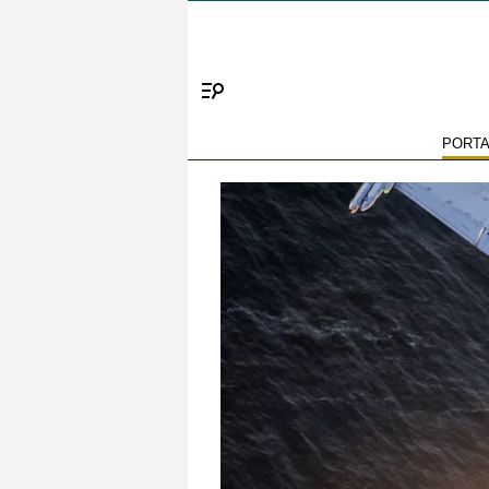
Menú
PORT