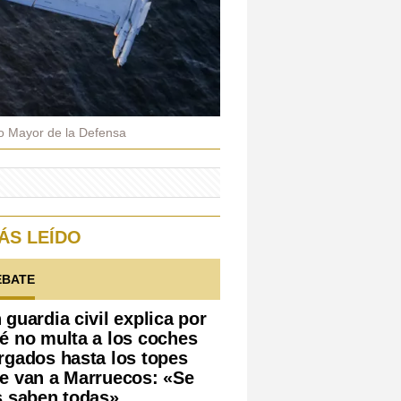
o Mayor de la Defensa
ÁS LEÍDO
EBATE
 guardia civil explica por
é no multa a los coches
rgados hasta los topes
e van a Marruecos: «Se
s saben todas»