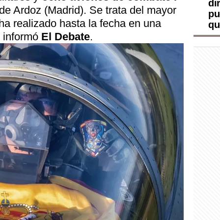
di
 de Ardoz (Madrid). Se trata del mayor
pu
ha realizado hasta la fecha en una
qu
o informó
El Debate
.