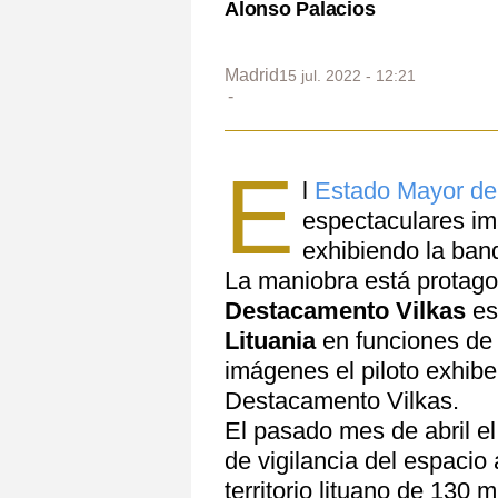
Alonso Palacios
Madrid
15 jul. 2022 - 12:21
E
l
Estado Mayor de
espectaculares i
exhibiendo la band
La maniobra está protago
Destacamento Vilkas
es
Lituania
en funciones de 
imágenes el piloto exhib
Destacamento Vilkas.
El pasado mes de abril e
de vigilancia del espacio
territorio lituano de 130 m