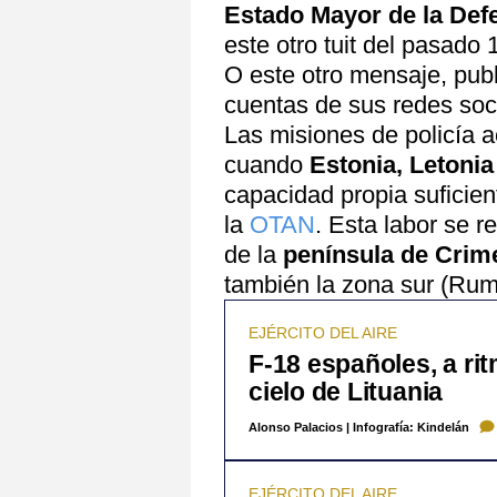
Estado Mayor de la Def
este otro tuit del pasado 
O este otro mensaje, publ
cuentas de sus redes soc
Las misiones de policía a
cuando
Estonia, Letonia
capacidad propia suficien
la
OTAN
. Esta labor se r
de la
península de Crim
también la zona sur (Rum
EJÉRCITO DEL AIRE
F-18 españoles, a rit
cielo de Lituania
Alonso Palacios
|
Infografía: Kindelán
EJÉRCITO DEL AIRE