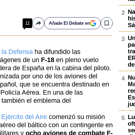
Na
hi
11
Añade El Debate en
Sá
Compartir
Save
Un
pa
 la Defensa
ha difundido las
tr
ER
mágenes de un
F-18
en pleno vuelo
de
era de España en la cabina del piloto.
nizada por uno de los aviones del
Nu
pañol, que se encuentra destinado en
Ma
re
Policía Aérea. En una de las
Es
e también el emblema del
ju
l
Ejército del Aire
comenzó su misión
Lu
of
 aéreo del báltico con un contingente en
se
ilitares y
ocho aviones de combate F-