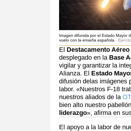
Imagen difunida por el Estado Mayor d
vuelo con la enseña española
Ejércit
El
Destacamento Aéreo T
desplegado en la
Base A
vigilar y garantizar la in
Alianza. El
Estado Mayor
difusión delas imágenes p
labor. «Nuestros F-18 tra
nuestros aliados de la
O
bien alto nuestro pabelló
liderazgo
», afirma en su
El apoyo a la labor de nu