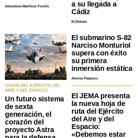
a su llegada a
Almudena Martínez-Fornés
Cádiz
El Debate
El submarino S-82
Narciso Monturiol
supera con éxito
su primera
inmersión estática
Alonso Palacios
VISIÓN DEL EJÉRCITO DEL
AIRE Y DEL ESPACIO
El JEMA presenta
Un futuro sistema
la nueva hoja de
de sexta
ruta del Ejército
generación, el
del Aire y del
corazón del
Espacio:
proyecto Astra
«Debemos estar
para la defensa