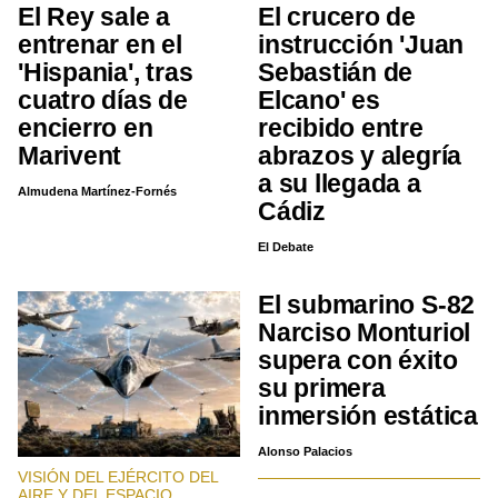
El Rey sale a
El crucero de
entrenar en el
instrucción 'Juan
'Hispania', tras
Sebastián de
cuatro días de
Elcano' es
encierro en
recibido entre
Marivent
abrazos y alegría
a su llegada a
Almudena Martínez-Fornés
Cádiz
El Debate
El submarino S-82
Narciso Monturiol
supera con éxito
su primera
inmersión estática
Alonso Palacios
VISIÓN DEL EJÉRCITO DEL
AIRE Y DEL ESPACIO