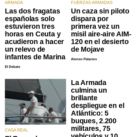
ARMADA
FUERZAS ARMADAS
Las dos fragatas
Un caza sin piloto
españolas solo
dispara por
estuvieron tres
primera vez un
horas en Ceuta y
misil aire-aire AIM-
acudieron a hacer
120 en el desierto
un relevo de
de Mojave
infantes de Marina
Alonso Palacios
El Debate
La Armada
culmina un
brillante
despliegue en el
Atlántico: 5
buques, 2.200
militares, 75
CASA REAL
vehículos y 10