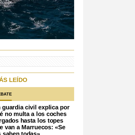
ÁS LEÍDO
EBATE
 guardia civil explica por
é no multa a los coches
rgados hasta los topes
e van a Marruecos: «Se
s saben todas»