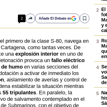
El
fo
2
Añade El Debate en
Ma
Compartir
Save
y 
ca
 el primero de la clase S-80, navega en
Ro
Ma
a Cartagena, como tantas veces. De
qu
uce una
explosión interior
en uno de
en
detonación provoca un
fallo eléctrico
n de humo
en varias secciones del
Se
vo
dotación a activar de inmediato los
Sa
ón
, aislamiento de averías y control de
de
na estabilizar la situación mientras
os
55 tripulantes
. En paralelo, la
Na
hi
tivo de salvamento contemplado en el
Sá
de Submarinos, con el objetivo de