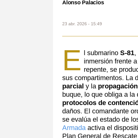
Alonso Palacios
23 abr. 2026 - 15:49
E
l submarino
S-81
,
inmersión frente 
repente, se prod
sus compartimentos. La 
parcial
y la
propagació
buque, lo que obliga a la 
protocolos de contenci
daños. El comandante orde
se evalúa el estado de l
Armada
activa el disposi
Plan General de Rescate 