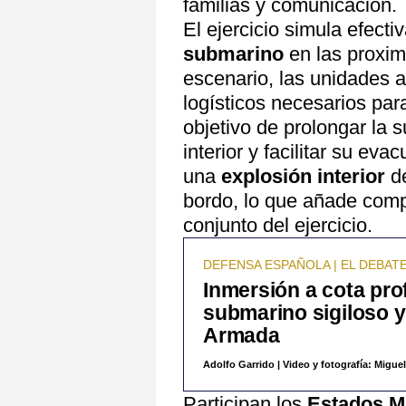
familias y comunicación.
El ejercicio simula efect
submarino
en las proxi
escenario, las unidades a
logísticos necesarios par
objetivo de prolongar la s
interior y facilitar su ev
una
explosión interior
d
bordo, lo que añade compl
conjunto del ejercicio.
DEFENSA ESPAÑOLA | EL DEBATE
Inmersión a cota prof
submarino sigiloso 
Armada
Adolfo Garrido
|
Video y fotografía: Migue
Participan los
Estados M