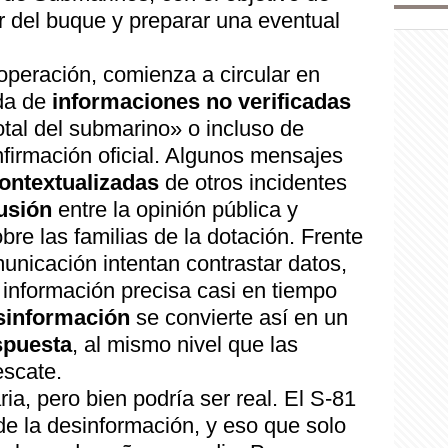
or del buque y preparar una eventual
 operación, comienza a circular en
da de
informaciones no verificadas
tal del submarino» o incluso de
nfirmación oficial. Algunos mensajes
ontextualizadas
de otros incidentes
usión
entre la opinión pública y
re las familias de la dotación. Frente
municación intentan contrastar datos,
 información precisa casi en tiempo
esinformación
se convierte así en un
spuesta
, al mismo nivel que las
escate.
ia, pero bien podría ser real. El S-81
 de la desinformación, y eso que solo