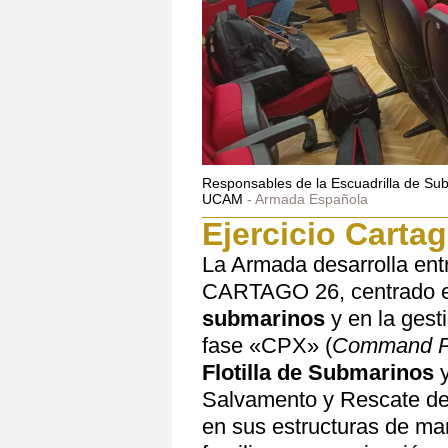
Responsables de la Escuadrilla de Su
UCAM
Armada Española
Ejercicio Carta
La Armada desarrolla entre
CARTAGO 26, centrado e
submarinos
y en la gesti
fase «CPX» (
Command Po
Flotilla de Submarinos
y
Salvamento y Rescate d
en sus estructuras de man