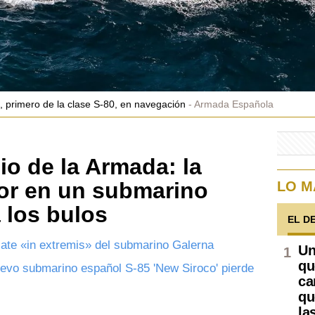
, primero de la clase S-80, en navegación
Armada Española
cio de la Armada: la
ior en un submarino
LO M
 los bulos
EL D
scate «in extremis» del submarino Galerna
Un
qu
nuevo submarino español S-85 'New Siroco' pierde
ca
qu
la