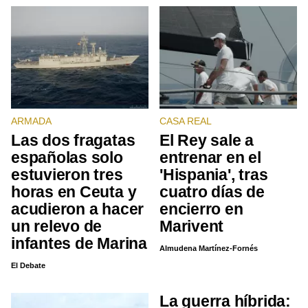
ARMADA
CASA REAL
Las dos fragatas
El Rey sale a
españolas solo
entrenar en el
estuvieron tres
'Hispania', tras
horas en Ceuta y
cuatro días de
acudieron a hacer
encierro en
un relevo de
Marivent
infantes de Marina
Almudena Martínez-Fornés
El Debate
La guerra híbrida: