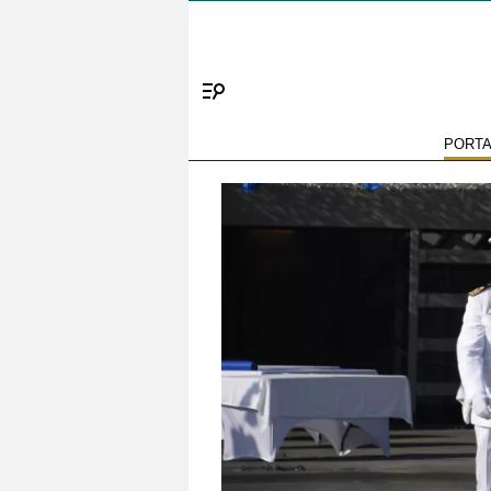
Menú
PORT