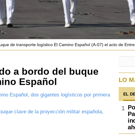
 buque de transporte logístico El Camino Español (A-07) el acto de Ent
do a bordo del buque
mino Español
LO M
EL D
no Español, dos gigantes logísticos por primera
Po
 buque clave de la proyección militar española,
Pa
in
ah