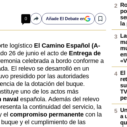
Ro
po
se
0
Añade El Debate en
Compartir
Save
la
La
ma
rte logístico
El Camino Español (A-
mu
do 26 de junio el acto de
Entrega de
en
emonia celebrada a bordo conforme a
«V
ada. El relevo se desarrolló en un
El
uvo presidido por las autoridades
re
encia de la dotación del buque.
su
stituye uno de los actos más
TV
pe
n naval
española. Además del relevo
esenta la continuidad del servicio, la
Un
y el
compromiso permanente
con la
a 
 buque y el cumplimiento de las
qu