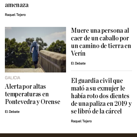
amenaza
Raquel Tejero
Muere una persona al
caer de un caballo por
un camino de tierra en
Verín
El Debate
GALICIA
El guardia civil que
Alerta por altas
mató a su exmujer le
temperaturas en
había roto dos dientes
Pontevedra y Orense
de una paliza en 2019 y
se libró de la cárcel
El Debate
Raquel Tejero