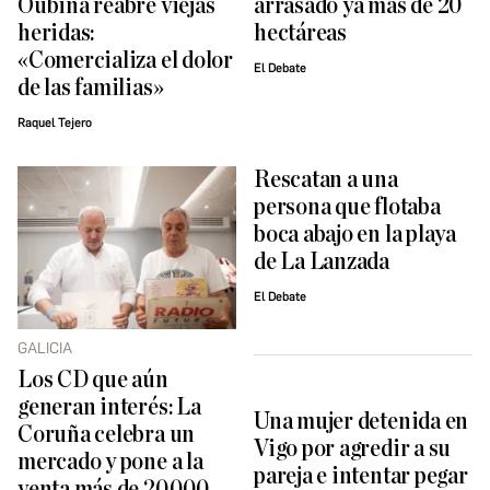
Oubiña reabre viejas
arrasado ya más de 20
heridas:
hectáreas
«Comercializa el dolor
El Debate
de las familias»
Raquel Tejero
Rescatan a una
persona que flotaba
boca abajo en la playa
de La Lanzada
El Debate
GALICIA
Los CD que aún
generan interés: La
Una mujer detenida en
Coruña celebra un
Vigo por agredir a su
mercado y pone a la
pareja e intentar pegar
venta más de 20.000