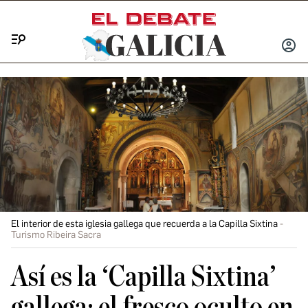
Menú
INICIA
SESIÓ
El interior de esta iglesia gallega que recuerda a la Capilla Sixtina
Turismo Ribeira Sacra
Así es la ‘Capilla Sixtina’
gallega: el fresco oculto en