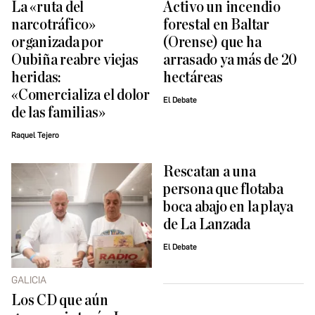
La «ruta del
Activo un incendio
narcotráfico»
forestal en Baltar
organizada por
(Orense) que ha
Oubiña reabre viejas
arrasado ya más de 20
heridas:
hectáreas
«Comercializa el dolor
El Debate
de las familias»
Raquel Tejero
Rescatan a una
persona que flotaba
boca abajo en la playa
de La Lanzada
El Debate
GALICIA
Los CD que aún