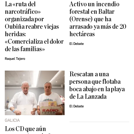
La «ruta del
Activo un incendio
narcotráfico»
forestal en Baltar
organizada por
(Orense) que ha
Oubiña reabre viejas
arrasado ya más de 20
heridas:
hectáreas
«Comercializa el dolor
El Debate
de las familias»
Raquel Tejero
Rescatan a una
persona que flotaba
boca abajo en la playa
de La Lanzada
El Debate
GALICIA
Los CD que aún