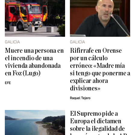
GALICIA
GALICIA
Muere una persona en
Rifirrafe en Orense
el incendio de una
por un cálculo
vivienda abandonada
erróneo: «Madre mía
en Foz (Lugo)
si tengo que ponerme a
explicar ahora
EFE
divisiones»
Raquel Tejero
El Supremo pide a
Europa el dictamen
sobre la ilegalidad de