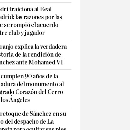
dri traiciona al Real
drid: las razones por las
e se rompió el acuerdo
tre club y jugador
ranjo explica la verdadera
storia de la rendición de
nchez ante Mohamed VI
 cumplen 90 años de la
ladura del monumento al
grado Corazón del Cerro
 los Ángeles
 retoque de Sánchez en su
to del despacho de La
reta para ocultar sus pies