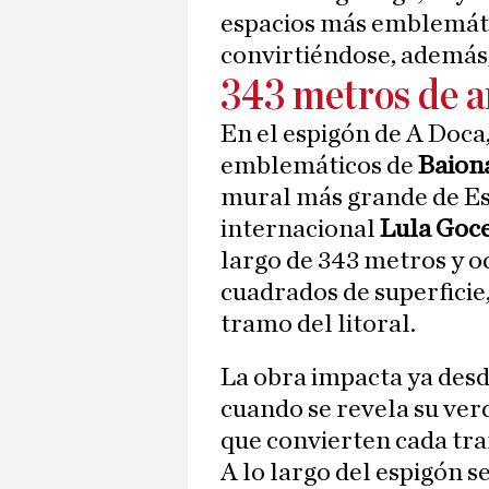
espacios más emblemáti
convirtiéndose, además,
343 metros de ar
En el espigón de A Doca
emblemáticos de
Baion
mural más grande de Esp
internacional
Lula Goce
largo de 343 metros y o
cuadrados de superfici
tramo del litoral.
La obra impacta ya desde
cuando se revela su verd
que convierten cada tra
A lo largo del espigón s