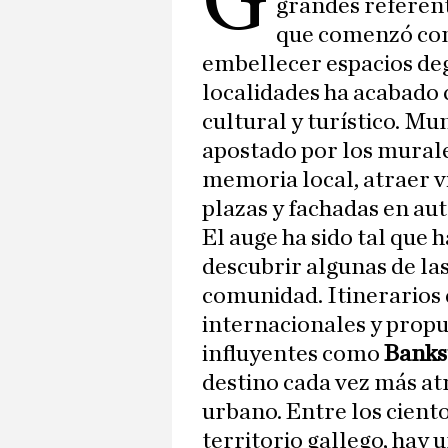
G
grandes referent
que comenzó com
embellecer espacios de
localidades ha acabado
cultural y turístico. Mu
apostado por los mural
memoria local, atraer v
plazas y fachadas en auté
El auge ha sido tal que 
descubrir algunas de la
comunidad. Itinerarios 
internacionales y propu
influyentes como
Banks
destino cada vez más at
urbano. Entre los cient
territorio gallego, hay