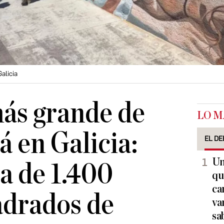
alicia
ás grande de
LO M
á en Galicia:
EL DE
Un
a de 1.400
qu
ca
adrados de
va
sa