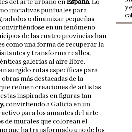
es del arte urbano en
España
. Lo
y 
o iniciativas puntuales para
ca
gradados o dinamizar pequeñas
 convirtiéndose en un fenómeno
nicipios de las cuatro provincias han
es como una forma de recuperar la
isitantes y transformar calles,
nticas galerías al aire libre.
han surgido rutas específicas para
s obras más destacadas de la
que reúnen creaciones de artistas
estas inspiradas en figuras tan
y,
convirtiendo a Galicia en un
ractivo para los amantes del arte
os de murales que colorean el
 uno que ha transformado uno de los