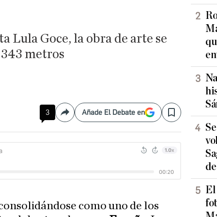
Ro
Ma
ta Lula Goce, la obra de arte se
qu
e 343 metros
en
Na
hi
Sá
3
Añade El Debate en
Compartir
Save
Se
vo
Sa
de
El
fo
s consolidándose como uno de los
Ma