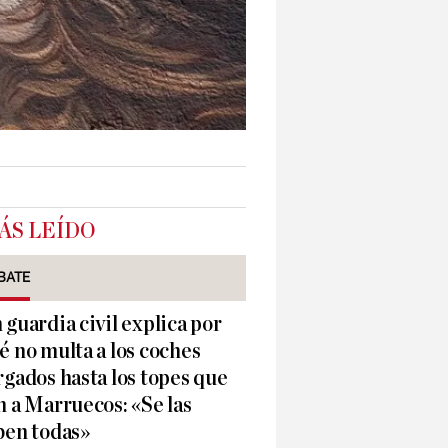
ÁS LEÍDO
BATE
 guardia civil explica por
é no multa a los coches
rgados hasta los topes que
n a Marruecos: «Se las
ben todas»