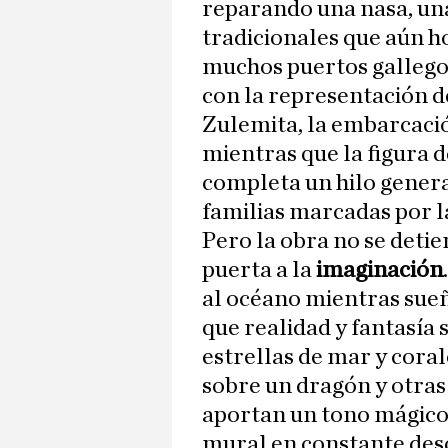
reparando una nasa, una
tradicionales que aún ho
muchos puertos gallego
con la representación de
Zulemita, la embarcació
mientras que la figura d
completa un hilo genera
familias marcadas por la
Pero la obra no se deti
puerta a la
imaginación
al océano mientras sue
que realidad y fantasía 
estrellas de mar y cora
sobre un dragón y otras
aportan un tono mágico 
mural en constante desc