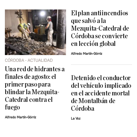
El plan antiincendios
que salvó a la
Mezquita-Catedral de
Córdoba se convierte
en lección global
Alfredo Martín-Górriz
CÓRDOBA - ACTUALIDAD
Una red de hidrantes a
finales de agosto: el
Detenido el conductor
primer paso para
del vehículo implicado
blindar la Mezquita-
en el accidente mortal
Catedral contra el
de Montalbán de
fuego
Córdoba
Alfredo Martín-Górriz
La Voz