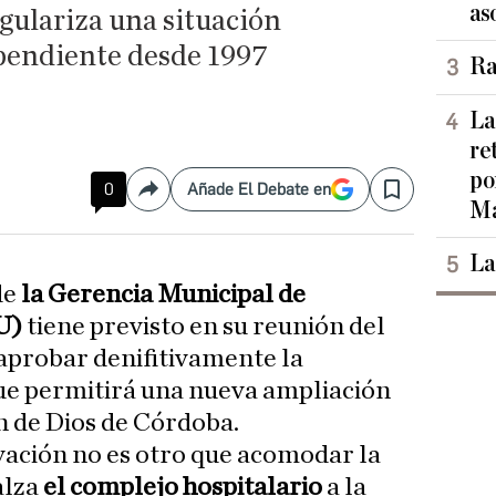
as
egulariza una situación
 pendiente desde 1997
Ra
La
re
po
0
Añade El Debate en
Compartir
Save
Ma
La
de
la Gerencia Municipal de
U)
tiene previsto en su reunión del
probar denifitivamente la
e permitirá una nueva ampliación
n de Dios de Córdoba.
ovación no es otro que acomodar la
alza
el complejo hospitalario
a la