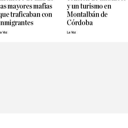
las mayores mafias
y un turismo en
que traficaban con
Montalbán de
inmigrantes
Córdoba
a Voz
La Voz