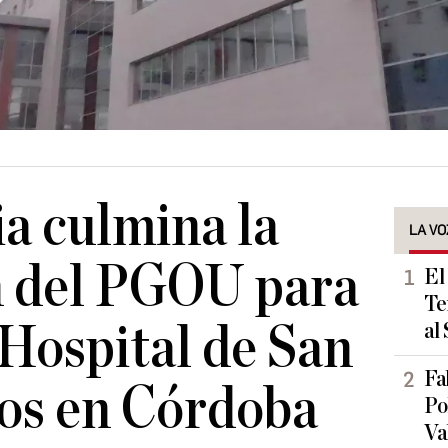
a culmina la
LA VO
n del PGOU para
El
Te
 Hospital de San
al
Fa
os en Córdoba
Po
Va