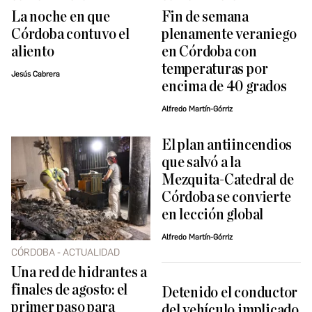
La noche en que
Fin de semana
Córdoba contuvo el
plenamente veraniego
aliento
en Córdoba con
temperaturas por
Jesús Cabrera
encima de 40 grados
Alfredo Martín-Górriz
El plan antiincendios
que salvó a la
Mezquita-Catedral de
Córdoba se convierte
en lección global
Alfredo Martín-Górriz
CÓRDOBA - ACTUALIDAD
Una red de hidrantes a
finales de agosto: el
Detenido el conductor
primer paso para
del vehículo implicado