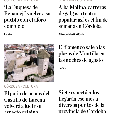
CÓRDOBA - CULTURA
CÓRDOBA - CULTURA
'La Duquesa de
Alba Molina, carreras
Benamejí' vuelve a su
de galgos o teatro
pueblo con el aforo
popular: así es el fin de
completo
semana en Córdoba
La Voz
Alfredo Martín-Górriz
El flamenco sale a las
plazas de Montilla en
las noches de agosto
La Voz
CÓRDOBA - CULTURA
Siete espectáculos
El patio de armas del
llegarán ese mes a
Castillo de Lucena
diversos puntos de la
volverá a lucir su
provincia de Córdoba
aspecto original