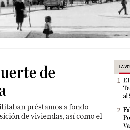
uerte de
LA VO
El
a
Te
al
ilitaban préstamos a fondo
Fa
sición de viviendas, así como el
Po
Va