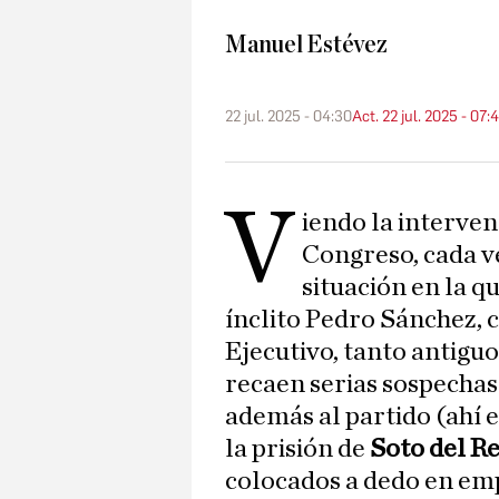
Manuel Estévez
22 jul. 2025 - 04:30
Act. 22 jul. 2025 - 07:
V
iendo la interven
Congreso, cada ve
situación en la q
ínclito Pedro Sánchez, 
Ejecutivo, tanto antigu
recaen serias sospechas 
además al partido (ahí e
la prisión de
Soto del Re
colocados a dedo en emp