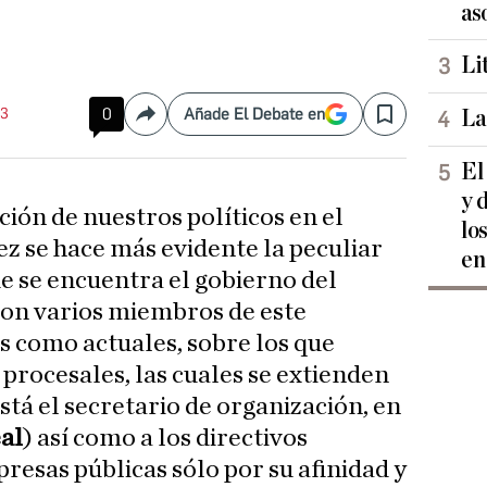
as
Li
43
0
Añade El Debate en
La
Compartir
Save
El
y 
ción de nuestros políticos en el
lo
z se hace más evidente la peculiar
en
ue se encuentra el gobierno del
con varios miembros de este
os como actuales, sobre los que
procesales, las cuales se extienden
stá el secretario de organización, en
al
) así como a los directivos
resas públicas sólo por su afinidad y