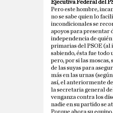
Ejecutiva Federal del 
Pero este hombre, inca
no se sabe quien lo facil
incondicionales se rec
apoyos para presentar d
independencia de quién 
primarias del PSOE (al i
sabiendo, ésta fue todo u
pero, por si las moscas
de las suyas para asegu
más en las urnas (según
así, el anteriormente 
la secretaria general d
venganza contra los dísc
nadie en su partido se a
Porque ahora su equipo, 