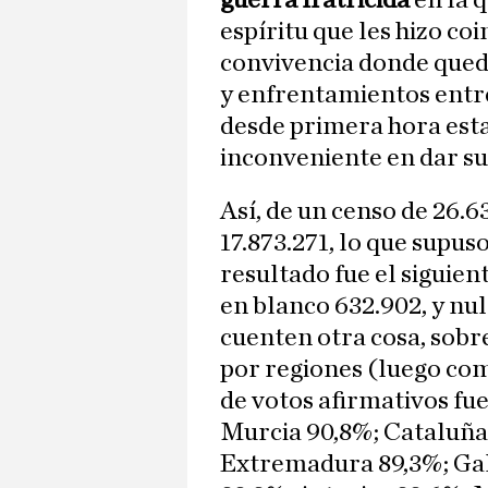
guerra fratricida
en la 
espíritu que les hizo co
convivencia donde queda
y enfrentamientos entre
desde primera hora esta
inconveniente en dar su
Así, de un censo de 26.
17.873.271, lo que supus
resultado fue el siguient
en blanco 632.902, y nu
cuenten otra cosa, sobre
por regiones (luego co
de votos afirmativos fue
Murcia 90,8%; Cataluña 
Extremadura 89,3%; Ga