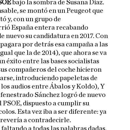
PSOE
bajo la sombra de Susana Díaz.
nsable, se montó en un Peugeot que
itó y, con un grupo de
orrió España entera recabando
e nuevo su candidatura en 2017. Con
pagara por detrás esa campaña a las
gual que la de 2014), que ahora se va
n éxito entre las bases socialistas
, sus compañeros del coche hicieron
rarse, introduciendo papeletas de
 los audios entre Ábalos y Koldo), Y
defenestrado Sánchez logró de nuevo
el PSOE, dispuesto a cumplir su
olos. Esta vez iba a ser diferente: ya
trevería a contradecirle.
faltando a todas las palabras dadas,