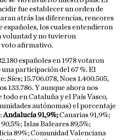
que se vio envuelto nuestro país. El
incidir fue establecer un orden de
ran atrás las diferencias, rencores
 españoles, los cuales entendieron
 voluntad y no tuvieron
 voto afirmativo.
632.180 españoles en 1978 votaron
o una participación del 67 %. El
e: Síes; 15.706.078, Noes 1.400.505,
los 133.786. Y aunque ahora nos
 todo en Cataluña y el País Vasco,
munidades autónomas) el porcentaje
:
Andalucía 91,9%;
Canarias 91,9%;
90,5%; Islas Baleares 89,5%;
licia 89%; Comunidad Valenciana