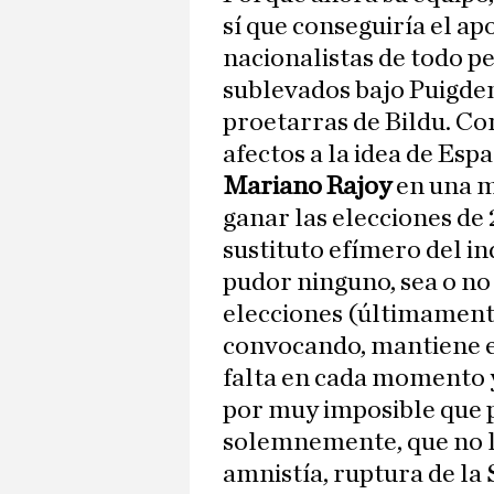
sí que conseguiría el ap
nacionalistas de todo pe
sublevados bajo Puigde
proetarras de Bildu. C
afectos a la idea de Esp
Mariano Rajoy
en una m
ganar las elecciones de
sustituto efímero del in
pudor ninguno, sea o no 
elecciones (últimamente
convocando, mantiene e
falta en cada momento y
por muy imposible que p
solemnemente, que no lo
amnistía, ruptura de la 