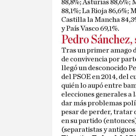
88,8%; Asturias 88,6%; 
88,1%; La Rioja 86,6%; M
Castilla la Mancha 84,3
y País Vasco 69,1%.
Pedro Sánchez, 
Tras un primer amago d
de convivencia por part
llegó un desconocido Pe
del PSOE en 2014, del c
quién lo aupó entre bam
elecciones generales a l
dar más problemas polít
pesar de perder, tratar
en su partido (entonces
(separatistas y antiguos