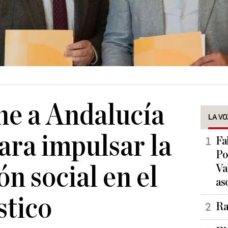
ne a Andalucía
LA VO
para impulsar la
Fa
Po
n social en el
Va
as
stico
Ra