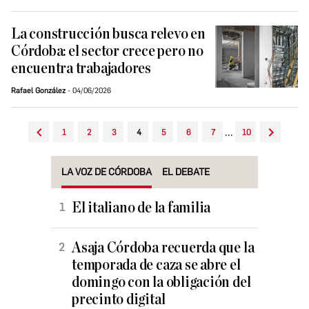
La construcción busca relevo en
Córdoba: el sector crece pero no
encuentra trabajadores
Rafael González
04/06/2026
...
1
2
3
4
5
6
7
10
LA VOZ DE CÓRDOBA
EL DEBATE
El italiano de la familia
Asaja Córdoba recuerda que la
temporada de caza se abre el
domingo con la obligación del
precinto digital