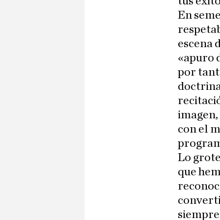
tus éxit
En semej
respetab
escena d
«apuro d
por tant
doctrina
recitaci
imagen, 
con el m
program
Lo grote
que hem
reconoc
converti
siempre 