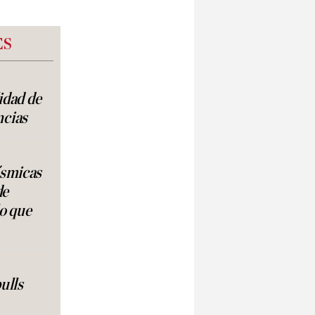
ES
lidad de
ncias
ísmicas
de
lo que
ulls