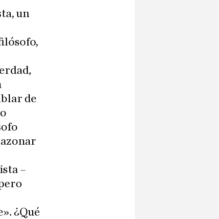
sta, un
ilósofo,
Verdad,
n
ablar de
io
sofo
 razonar
ista –
 pero
e». ¿Qué