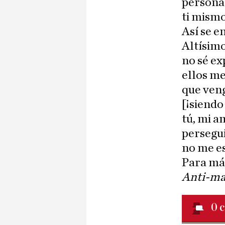
personal
ti mismo
Así se e
Altísimo
no sé ex
ellos me
que ven
[¡siendo
tú, mi a
persegui
no me es
Para más
Anti-ma
0
c