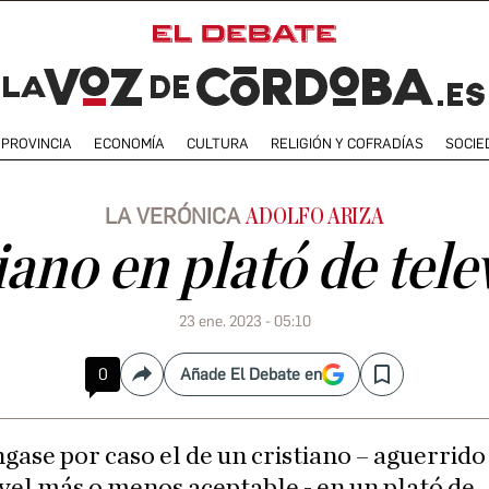
PROVINCIA
ECONOMÍA
CULTURA
RELIGIÓN Y COFRADÍAS
SOCIE
LA VERÓNICA
ADOLFO ARIZA
iano en plató de tele
23 ene. 2023 - 05:10
0
Añade El Debate en
Compartir
Save
gase por caso el de un cristiano – aguerrido
vel más o menos aceptable - en un plató de