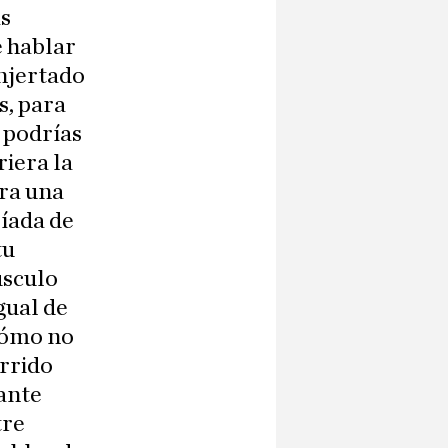
as
e hablar
injertado
s, para
 podrías
riera la
ara una
íada de
tu
úsculo
gual de
¿Cómo no
errido
jante
tre