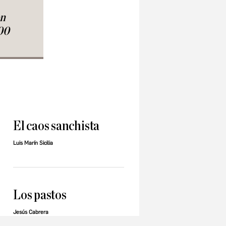
en
00
El caos sanchista
Luis Marín Sicilia
Los pastos
Jesús Cabrera