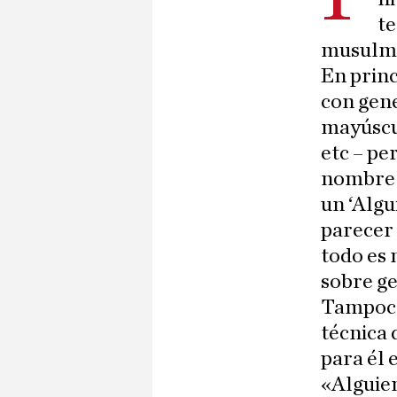
te
musulmá
En princ
con gen
mayúscul
etc – pe
nombre p
un ‘Algu
parecer 
todo es 
sobre ge
Tampoco 
técnica 
para él 
«Alguie