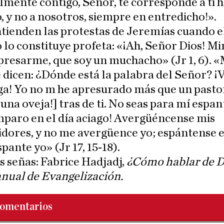
mente contigo, Señor, te corresponde a ti 
, y no a nosotros, siempre en entredicho!».
ntienden las protestas de Jeremías cuando e
 lo constituye profeta: «¡Ah, Señor Dios! Mi
presarme, que soy un muchacho» (Jr 1, 6). 
 dicen: ¿Dónde está la palabra del Señor? 
ga! Yo no m he apresurado más que un pasto
 una oveja!] tras de ti. No seas para mí espan
mparo en el día aciago! Avergüéncense mis
dores, y no me avergüence yo; espántense el
pante yo» (Jr 17, 15-18).
 señas: Fabrice Hadjadj,
¿Cómo hablar de D
nual de Evangelización.
omentarios