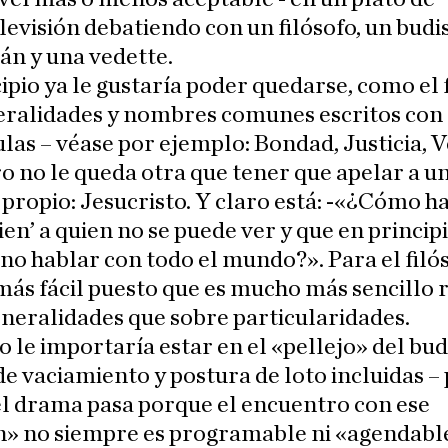
levisión debatiendo con un filósofo, un budi
n y una vedette.
ipio ya le gustaría poder quedarse, como el f
eralidades y nombres comunes escritos con
as – véase por ejemplo: Bondad, Justicia, 
ro no le queda otra que tener que apelar a u
ropio: Jesucristo. Y claro está: -«¿Cómo h
ien’ a quien no se puede ver y que en princip
no hablar con todo el mundo?». Para el filó
más fácil puesto que es mucho más sencillo
neralidades que sobre particularidades.
le importaría estar en el «pellejo» del bud
de vaciamiento y postura de loto incluidas –
el drama pasa porque el encuentro con ese
n» no siempre es programable ni «agendabl