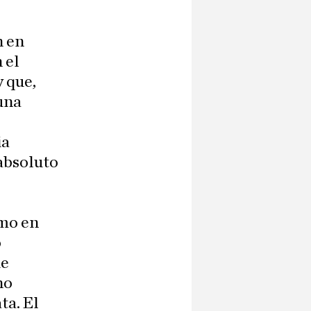
n en
 el
y que,
 una
ia
absoluto
smo en
o
de
no
ta. El