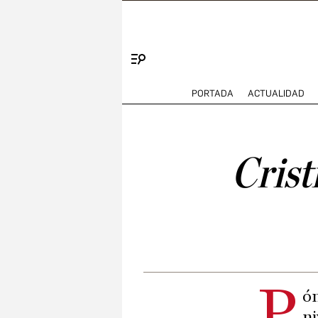
Menú
PORTADA
ACTUALIDAD
Crist
P
ón
ni