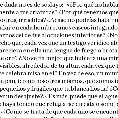
e duda no es de soslayo: -«¿Por qué no habl
ente a tus criaturas? ¿Por qué tenemos qu
sotros, irrisibles? ¿Acaso no podrías haber 
ular en cada hombre, unos cascos integrado
arnos así de tus alocuciones interiores? ¿No
cho que, cada vez que un testigo verídico ab
areciera en ella una lengua de fuego o brot
e oro? ¿No sería mejor que hubiera una mir
visibles, alrededor de tu altar, cada vez que 
e celebra misa en él? En vez de eso, un min
de pan, ¡como nosotros mismos, que somos i
 pequeños y frágiles que tu blanca hostia! 
er un desajuste?». Es más, puede que el agu
o haya tenido que refugiarse en esta o seme
 «¡Como se trata de que cada uno se encuen