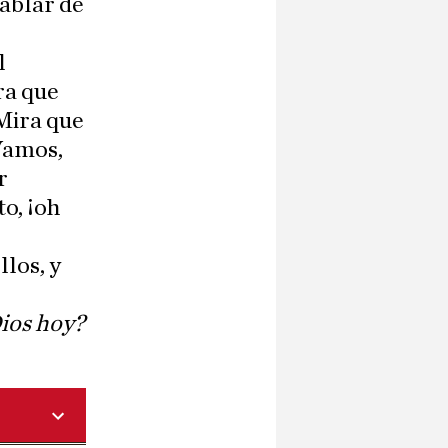
hablar de
l
ra que
«Mira que
¡Vamos,
r
to, ¡oh
los, y
ios hoy?