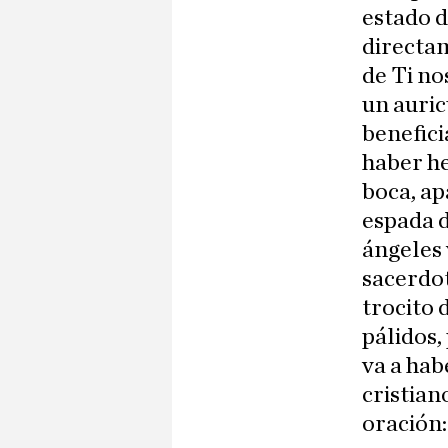
estado d
directam
de Ti no
un auric
benefici
haber he
boca, ap
espada d
ángeles 
sacerdot
trocito 
pálidos,
va a hab
cristian
oración: