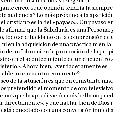
os con la consabida dosis telegénica.
ante circo, ¿qué opinión tendría la siempre
le audiencia? Lo más próximo a la aparició
el cristiano es la del «payaso». Un payaso en
e afirmar que la Sabiduría es una Persona, 
o, todo se dilucida no en la comprensión de
 ni en la adquisición de una práctica ni en la
ón de un Libro ni en la promoción de la prop
sino en el acontecimiento de un encuentro 
isterio». Ahora bien, ¿verdaderamente es
able un encuentro como este?
sco de la situación es que en el instante mi
os pretendido el momento de oro televisiv
emos que la «predicación más bella no pue
r directamente», y que hablar bien de Dios 
está conectado con una conversión inmedia