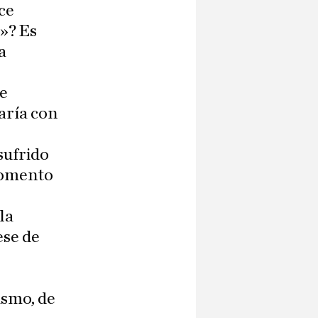
ce
»? Es
a
le
aría con
sufrido
momento
la
ese de
ismo, de