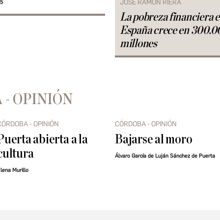
JOSÉ RAMÓN RIERA
25
La pobreza financiera 
España crece en 300.0
millones
 - OPINIÓN
CÓRDOBA - OPINIÓN
CÓRDOBA - OPINIÓN
Puerta abierta a la
Bajarse al moro
cultura
Álvaro García de Luján Sánchez de Puerta
lena Murillo