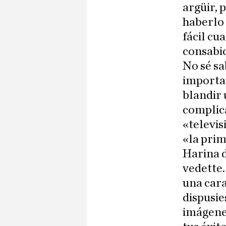
argüir, 
haberlo
fácil cu
consabid
No sé sa
importa
blandir u
complica
«televi
«la prim
Harina d
vedette.
una cara
dispusie
imágenes