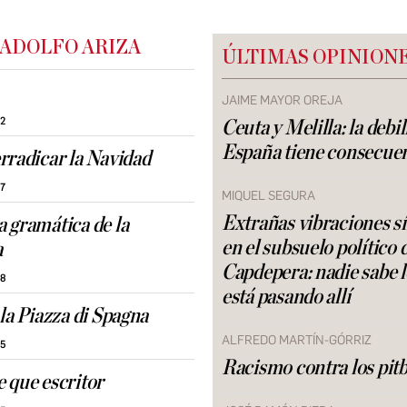
 ADOLFO ARIZA
ÚLTIMAS OPINION
JAIME MAYOR OREJA
32
Ceuta y Melilla: la debi
España tiene consecue
rradicar la Navidad
37
MIQUEL SEGURA
Extrañas vibraciones s
 gramática de la
en el subsuelo político 
a
Capdepera: nadie sabe 
48
está pasando allí
la Piazza di Spagna
ALFREDO MARTÍN-GÓRRIZ
15
Racismo contra los pitb
 que escritor