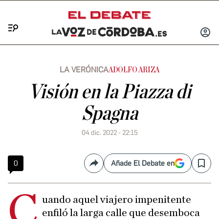
Menú
INICIA
SESIÓ
LA VERÓNICA
ADOLFO ARIZA
Visión en la Piazza di
Spagna
04 dic. 2022 - 22:15
0
Añade El Debate en
Compartir
Save
C
uando aquel viajero impenitente
enfiló la larga calle que desemboca