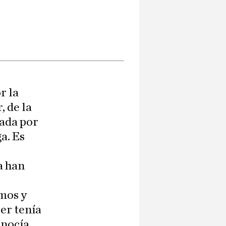
r la
, de la
nada por
a. Es
a han
mos y
er tenía
onocía