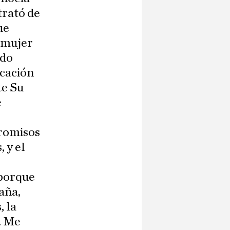
trató de
ue
 mujer
ido
icación
te Su
e
promisos
 y el
 porque
aña,
, la
o. Me