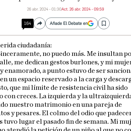
26 abr. 2024 - 01:30
Act. 26 abr. 2024 - 09:59
164
Añade El Debate en
Compartir
Save
erida ciudadanía:
inceramente, no puedo más. Me insultan po
alle, me dedican gestos burlones, y mi mujer
y enamorado, a punto estuvo de ser sancio
en un espacio reservado a la carga y descarg
to, que mi límite de resistencia civil ha sido
 con creces. La izquierda y la ultraizquierd
ido nuestro matrimonio en una pareja de
os y pesares. El colmo del odio que padece
 tuvo lugar el pasado fin de semana. Mi muj
 no atendió la petición de un niño al que no c