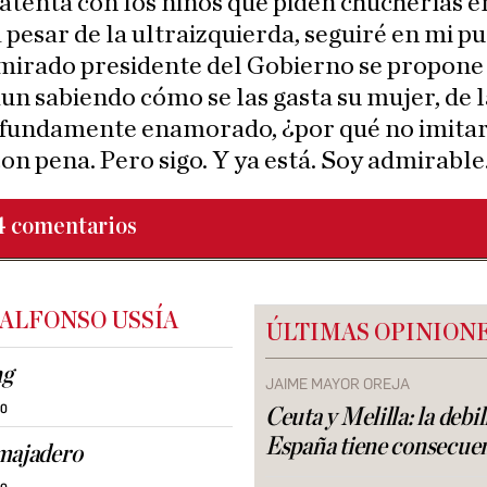
atenta con los niños que piden chucherías e
 a pesar de la ultraizquierda, seguiré en mi pu
mirado presidente del Gobierno se propone 
n sabiendo cómo se las gasta su mujer, de l
ofundamente enamorado, ¿por qué no imita
on pena. Pero sigo. Y ya está. Soy admirable
4
comentarios
 ALFONSO USSÍA
ÚLTIMAS OPINION
ng
JAIME MAYOR OREJA
30
Ceuta y Melilla: la debi
España tiene consecue
majadero