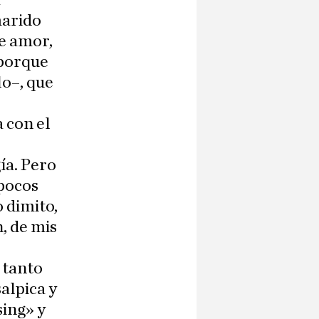
a
marido
e amor,
 porque
o–, que
 con el
ía. Pero
 pocos
o dimito,
, de mis
 tanto
alpica y
sing» y