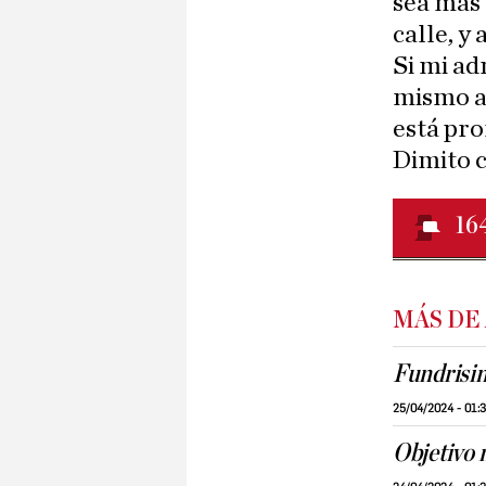
sea más 
calle, y
Si mi ad
mismo au
está pr
Dimito c
16
MÁS DE
Fundrisi
25/04/2024 - 01:
Objetivo 