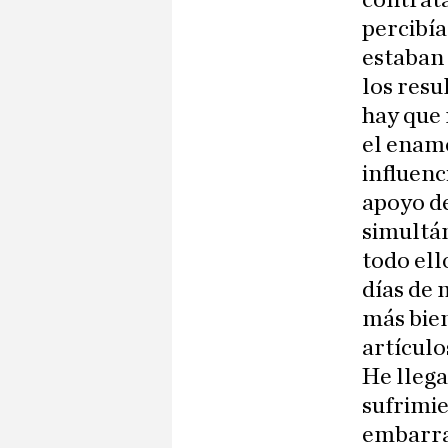
contrat
percibía
estaban
los resu
hay que
el enam
influenc
apoyo de
simultán
todo ell
días de 
más bien
artículo
He llega
sufrimie
embarra 