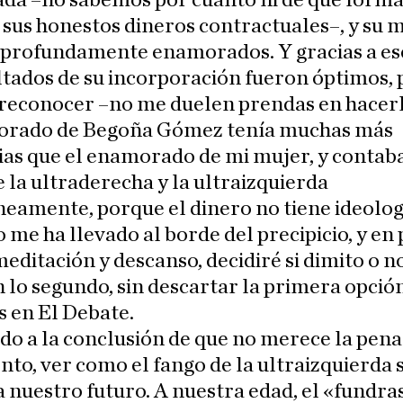
ada –no sabemos por cuánto ni de qué form
 sus honestos dineros contractuales–, y su 
 profundamente enamorados. Y gracias a es
ltados de su incorporación fueron óptimos,
 reconocer –no me duelen prendas en hacerl
orado de Begoña Gómez tenía muchas más
ias que el enamorado de mi mujer, y contaba
 la ultraderecha y la ultraizquierda
eamente, porque el dinero no tiene ideolog
o me ha llevado al borde del precipicio, y en
meditación y descanso, decidiré si dimito o n
 lo segundo, sin descartar la primera opción
s en El Debate.
do a la conclusión de que no merece la pena
nto, ver como el fango de la ultraizquierda s
nuestro futuro. A nuestra edad, el «fundra