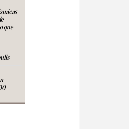
ísmicas
de
lo que
ulls
en
00