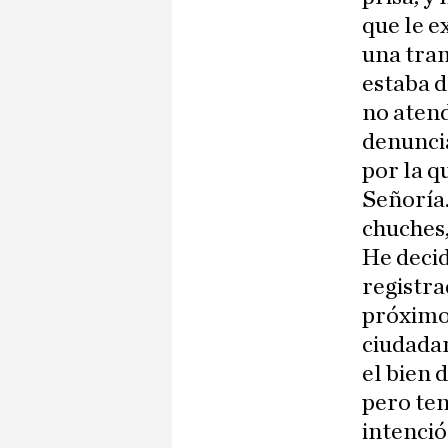
que le e
una tram
estaba d
no atend
denuncia
por la q
Señoría.
chuches,
He decid
registra
próximo 
ciudadan
el bien 
pero ten
intenció