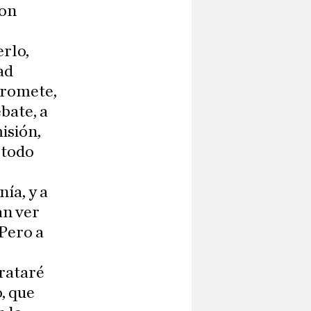
son
rlo,
ad
promete,
bate, a
isión,
 todo
ía, y a
an ver
 Pero a
trataré
, que