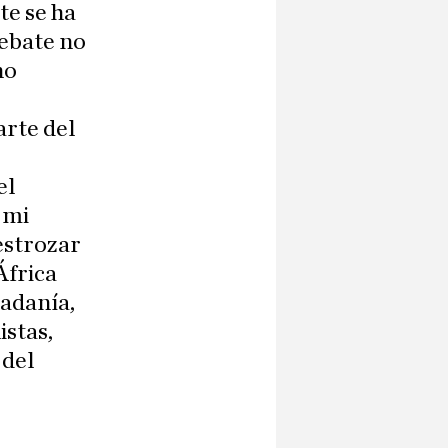
te se ha
Debate no
no
rte del
el
 mi
estrozar
África
dadanía,
istas,
 del