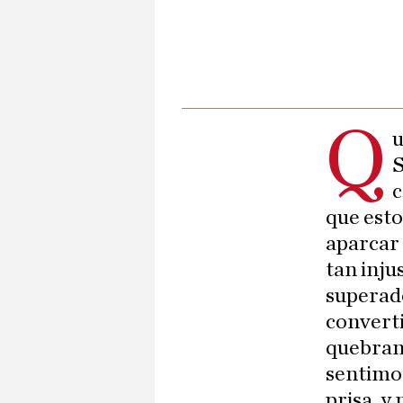
Q
u
S
c
que esto
aparcar 
tan injus
superado
convert
quebrant
sentimos
prisa, y