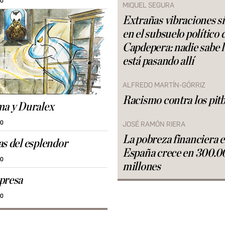
30
MIQUEL SEGURA
Extrañas vibraciones s
en el subsuelo político 
Capdepera: nadie sabe 
está pasando allí
ALFREDO MARTÍN-GÓRRIZ
Racismo contra los pitb
ma y Duralex
30
JOSÉ RAMÓN RIERA
La pobreza financiera 
as del esplendor
España crece en 300.0
30
millones
presa
30