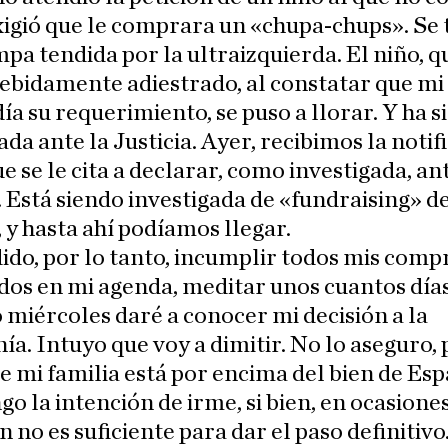
xigió que le comprara un «chupa-chups». Se 
pa tendida por la ultraizquierda. El niño, q
ebidamente adiestrado, al constatar que mi
ía su requerimiento, se puso a llorar. Y ha s
da ante la Justicia. Ayer, recibimos la notif
ue se le cita a declarar, como investigada, an
 Está siendo investigada de «fundraising» d
 y hasta ahí podíamos llegar.
ido, por lo tanto, incumplir todos mis com
dos en mi agenda, meditar unos cuantos días,
miércoles daré a conocer mi decisión a la
ía. Intuyo que voy a dimitir. No lo aseguro,
de mi familia está por encima del bien de Esp
go la intención de irme, si bien, en ocasiones
n no es suficiente para dar el paso definitiv