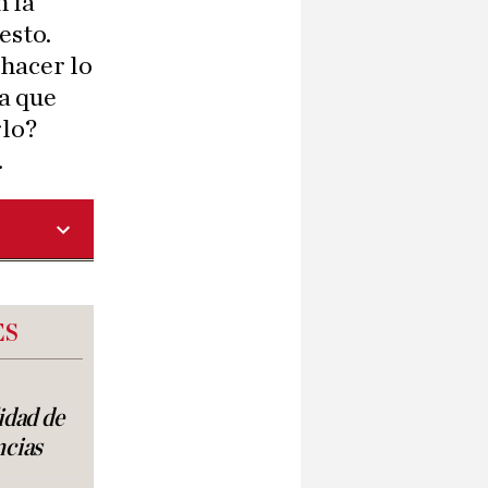
n la
esto.
hacer lo
a que
rlo?
.
ES
lidad de
ncias