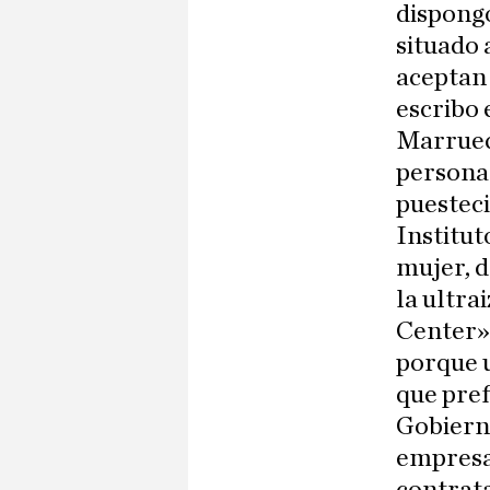
dispongo
situado 
aceptan 
escribo 
Marruec
personal
puesteci
Institut
mujer, d
la ultra
Center» 
porque u
que pref
Gobierno
empresa