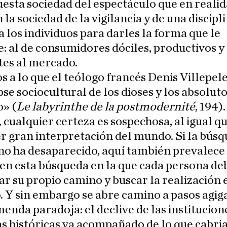
esta sociedad del espectáculo que en realid
 la sociedad de la vigilancia y de una discipl
 los individuos para darles la forma que le
: al de consumidores dóciles, productivos y
tes al mercado.
s a lo que el teólogo francés Denis Villepel
pse sociocultural de los dioses y los absolut
o» (
Le labyrinthe de la postmodernité
, 194).
cualquier certeza es sospechosa, al igual q
r gran interpretación del mundo. Si la búsq
no ha desaparecido, aquí también prevalece 
en esta búsqueda en la que cada persona de
r su propio camino y buscar la realización 
o. Y sin embargo se abre camino a pasos agi
enda paradoja: el declive de las institucion
as históricas va acompañado de lo que cabri