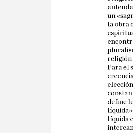
entende
un «sag
la obra 
espiritu
encontra
pluralis
religión
Para el 
creencia
elección
constan
define l
líquida»
líquida 
intercam