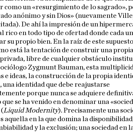
r como un «resurgimiento de lo sagrado», p
rado anónimo y sin Dios» (nuevamente Ville
citada). De ahí la impresión de un hipermer
al rico en todo tipo de ofertad donde cada u
r su propio bien. En la raíz de este supuest
mo está la tentación de construir una propi
 privada, libre de cualquier obstáculo institu
sociólogo Zygmunt Bauman, esta multiplici
s e ideas, la construcción de la propia ident
, una identidad que debe reajustarse
temente porque nunca se adquiere definiti
o que se ha venido en denominar una «socie
 (
Liquid Modernity
). Precisamente una soc
es aquella en la que domina la disponibilidad,
biabilidad y la exclusión; una sociedad en l