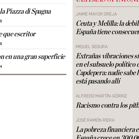
la Piazza di Spagna
JAIME MAYOR OREJA
15
Ceuta y Melilla: la debi
España tiene consecue
 que escritor
25
MIQUEL SEGURA
Extrañas vibraciones s
n en una gran superficie
en el subsuelo político 
14
Capdepera: nadie sabe 
está pasando allí
ALFREDO MARTÍN-GÓRRIZ
Racismo contra los pitb
JOSÉ RAMÓN RIERA
La pobreza financiera 
España crece en 300.0