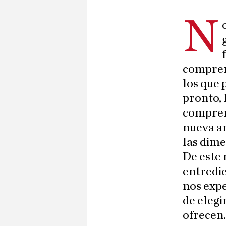
N
compren
los que 
pronto, 
compren
nueva ar
las dime
De este 
entredi
nos exp
de elegi
ofrecen.