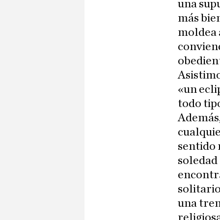
una supu
más bien
moldea a
conviene
obedien
Asistimo
«un ecli
todo tip
Además, 
cualquie
sentido 
soledad 
encontra
solitari
una trem
religios