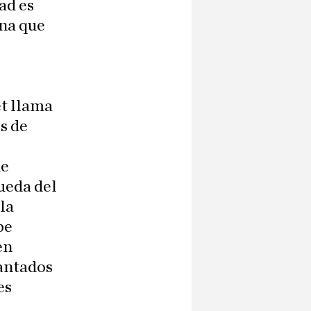
ad es
ina que
et llama
os de
ue
ueda del
la
be
en
gantados
es
a