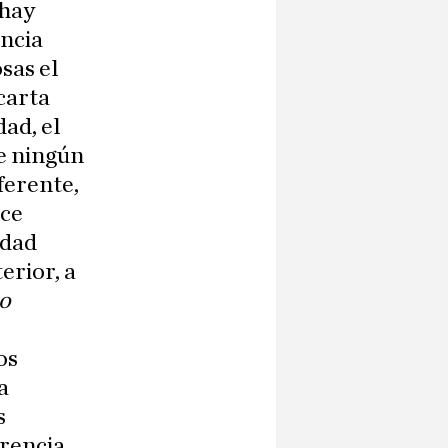
 hay
encia
osas el
carta
ad, el
de ningún
ferente,
ece
idad
erior, a
o
os
a
s
erencia