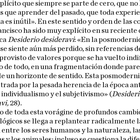
plícito que siempre se parte de cero, que no
s que aprender del pasado, que toda experi
a es inútil». En este sentido y orden de las c
ncisco ha sido muy explícito en su reciente 
ica
Desiderio desideravi
: «En la posmodernid
e siente aún más perdido, sin referencias 
sprovisto de valores porque se ha vuelto indi
o de todo, en una fragmentación donde par
le un horizonte de sentido. Esta posmodern
strada por la pesada herencia de la época ant
l individualismo y el subjetivismo» (
Desideri
vi,
28).
o de toda esta vorágine de profundos cambi
ógicos se llega a replantear radicalmente l
 entre los seres humanos y la naturaleza, la
 y los animales; incluso se cuestiona la dif