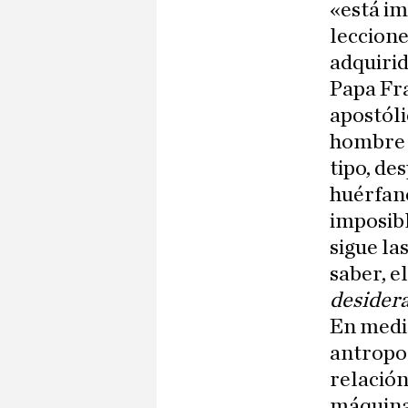
«está im
leccione
adquirid
Papa Fra
apostól
hombre s
tipo, de
huérfan
imposib
sigue la
saber, e
desidera
En medi
antropol
relación
máquinas