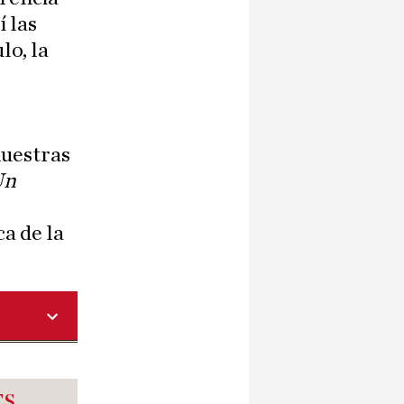
 las
lo, la
nuestras
Un
a de la
ES