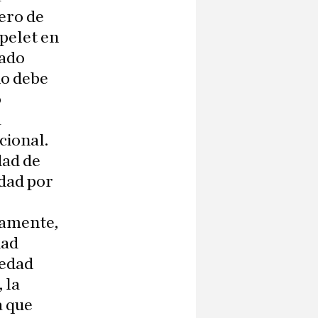
ero de
pelet en
cado
no debe
o
a
cional.
dad de
idad por
vamente,
dad
iedad
 la
a que