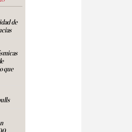
lidad de
ncias
ísmicas
de
lo que
ulls
en
00