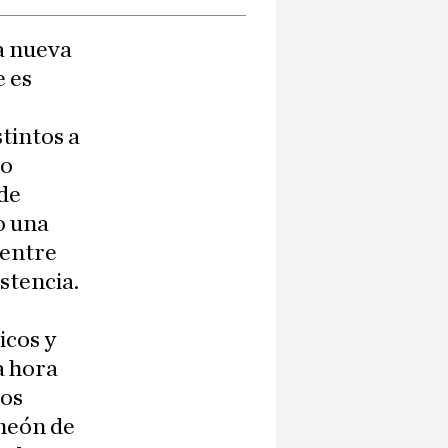
na nueva
e es
tintos a
lo
 de
o una
 entre
stencia.
cos y
a hora
nos
 neón de