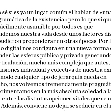
o sé si es ya un lugar común el hablar de «u
gramática de la existencia» pero lo que sí qu
fácilmente asumible por todos es que
demos nuestra vida desde unos factores dis
pudieron preponderar en otras épocas. Por 
lo digital nos configura en una nueva forma
der las esferas pública y privada generand
ticulación, mucho más compleja que antes,
nsiones individual y colectiva de nuestra exi
modo cualquier tipo de jerarquía queda en
cho, nos volvemos tremendamente pragmáti
erimentamos en la más absoluta soledad a l
r entre las distintas opciones vitales que se 
 Además, conviene no dejarse seducir en el