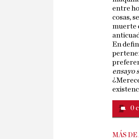
entre ho
cosas, s
muerte e
anticuad
En defin
pertenen
prefere
ensayo s
¿Merece 
existenc
0
c
MÁS DE