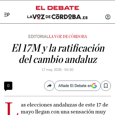
Menú
INICIA
SESIÓ
EDITORIAL
LA VOZ DE CÓRDOBA
El 17M y la ratificación
del cambio andaluz
17 may. 2026 - 04:30
0
Añade El Debate en
Compartir
Save
L
as elecciones andaluzas de este 17 de
mayo llegan con una sensación muy