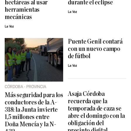
hectáreas al usar
durante el eclipse
herramientas
La Voz
mecánicas
La Voz
Puente Genil contará
con un nuevo campo
de fútbol
La Voz
CÓRDOBA - PROVINCIA
Asaja Córdoba
Más seguridad para los
recuerda que la
conductores de la A-
temporada de caza se
318: la Junta invierte
abre el domingo con la
1,5 millones entre
obligación del
Doña Mencía y la N-
precinto digital