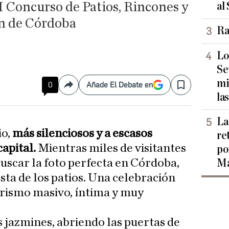
I Concurso de Patios, Rincones y
al
ón de Córdoba
Ra
Lo
Se
mi
0
Añade El Debate en
Compartir
Save
las
La
io,
más silenciosos y a escasos
re
capital.
Mientras miles de visitantes
po
uscar la foto perfecta en Córdoba,
Ma
esta de los patios. Una celebración
turismo masivo, íntima y muy
 jazmines, abriendo las puertas de