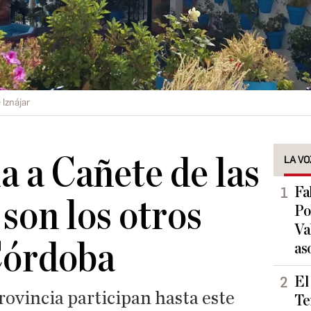
Iznájar
a a Cañete de las
LA VO
Fa
 son los otros
Po
Va
Córdoba
as
El
rovincia participan hasta este
Te