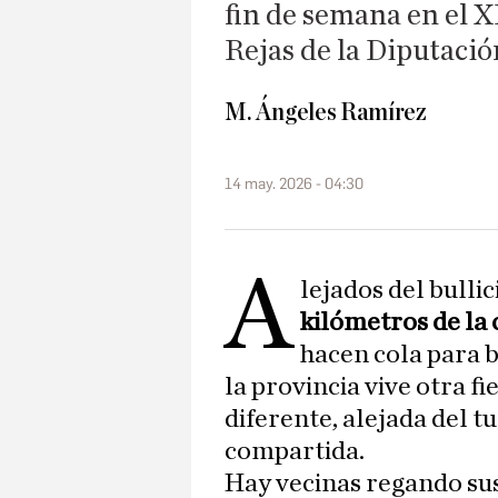
fin de semana en el X
Rejas de la Diputaci
M. Ángeles Ramírez
14 may. 2026 - 04:30
A
lejados del bullic
kilómetros de la 
hacen cola para b
la provincia vive otra fi
diferente, alejada del 
compartida.
Hay vecinas regando sus