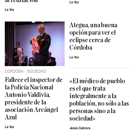
acreditación
La Voz
La Voz
Ategua, una buena
opción para ver el
eclipse cerca de
Córdoba
La Voz
CÓRDOBA - SOCIEDAD
Fallece el inspector de
«El médico de pueblo
la Policía Nacional
es el que trata
Antonio Valdivia,
integralmente a la
presidente de la
población, no sólo a las
asociación Arcángel
personas sino a la
Azul
sociedad»
La Voz
Jesús Cabrera