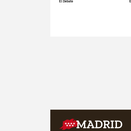
El Debate
E