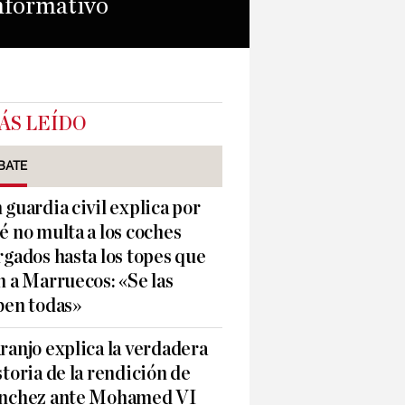
informativo
ÁS LEÍDO
BATE
 guardia civil explica por
é no multa a los coches
rgados hasta los topes que
n a Marruecos: «Se las
ben todas»
ranjo explica la verdadera
storia de la rendición de
nchez ante Mohamed VI