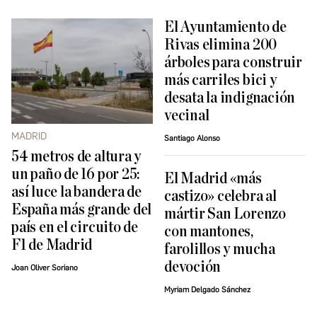
El Ayuntamiento de
Rivas elimina 200
árboles para construir
más carriles bici y
desata la indignación
vecinal
MADRID
Santiago Alonso
54 metros de altura y
un paño de 16 por 25:
El Madrid «más
así luce la bandera de
castizo» celebra al
España más grande del
mártir San Lorenzo
país en el circuito de
con mantones,
F1 de Madrid
farolillos y mucha
devoción
Joan Oliver Soriano
Myriam Delgado Sánchez