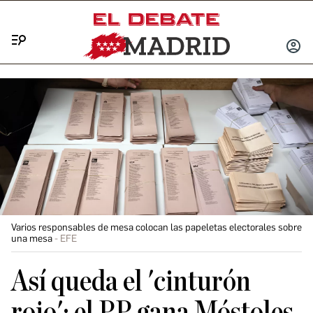
Menú
INICIA
SESIÓ
Varios responsables de mesa colocan las papeletas electorales sobre
una mesa
EFE
Así queda el 'cinturón
rojo': el PP gana Móstoles,