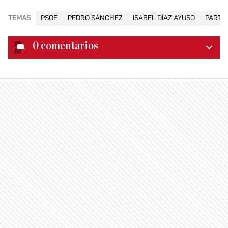
TEMAS
PSOE
PEDRO SÁNCHEZ
ISABEL DÍAZ AYUSO
PARTID
0
comentarios