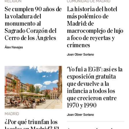
RELIGIÓN
COMUNIDAD DE MADRID
Se cumplen 90 años de
La historia del hotel
la voladura del
más polémico de
monumento al
Madrid: de
Sagrado Corazón del
macrocomplejo de lujo
Cerro de los Ángeles
a foco de reyertas y
crímenes
Álex Navajas
Joan Oliver Soriano
'Yo fui a EGB': así es la
exposición gratuita
que devuelve a la
infancia a todos los
que crecieron entre
1970 y 1990
MADRID
Joan Oliver Soriano
¿Por qué triunfan los