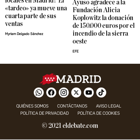
locales en Madrid? El
Ayuso agradece a la
«tardeo» ya mueve una
Fundación Alicia
cuarta parte de sus
Koplowitz la donación
ventas
de 150.000 euros por el
incendio de la sierra
Myriam Delgado Sánchez
oeste
EFE
QUIÉNES SOMOS
CONTÁCTANOS
AVISO LEGAL
POLÍTICA DE PRIVACIDAD
POLÍTICA DE COOKIES
© 2021 eldebate.com