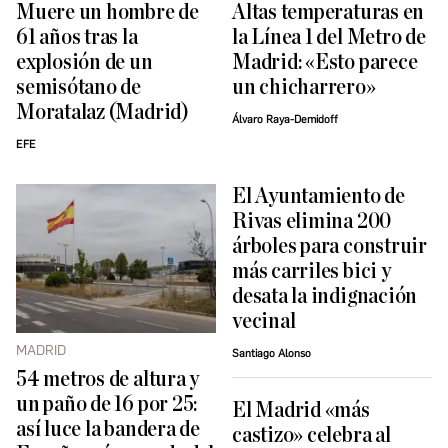
Muere un hombre de
Altas temperaturas en
61 años tras la
la Línea 1 del Metro de
explosión de un
Madrid: «Esto parece
semisótano de
un chicharrero»
Moratalaz (Madrid)
Álvaro Raya-Demidoff
EFE
El Ayuntamiento de
Rivas elimina 200
árboles para construir
más carriles bici y
desata la indignación
vecinal
MADRID
Santiago Alonso
54 metros de altura y
un paño de 16 por 25:
El Madrid «más
así luce la bandera de
castizo» celebra al