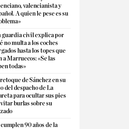
lenciano, valencianista y
pañol. A quien le pese es su
oblema»
 guardia civil explica por
é no multa a los coches
rgados hasta los topes que
n a Marruecos: «Se las
ben todas»
 retoque de Sánchez en su
to del despacho de La
reta para ocultar sus pies
evitar burlas sobre su
lzado
 cumplen 90 años de la