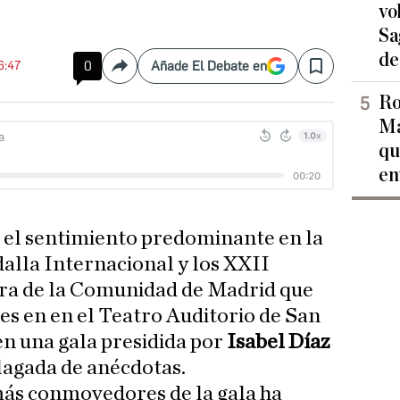
vo
Sa
de
6:47
0
Añade El Debate en
Compartir
Save
Ro
Ma
qu
en
o el sentimiento predominante en la
alla Internacional y los XXII
ra de la Comunidad de Madrid que
nes en en el Teatro Auditorio de San
en una gala presidida por
Isabel Díaz
lagada de anécdotas.
ás conmovedores de la gala ha