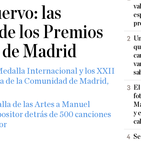
va
rvo: las
es
pr
de los Premios
Un
 de Madrid
qu
ca
va
Medalla Internacional y los XXII
sa
a de la Comunidad de Madrid,
El
fo
lla de las Artes a Manuel
Ma
y 
positor detrás de 500 canciones
ca
or
Se