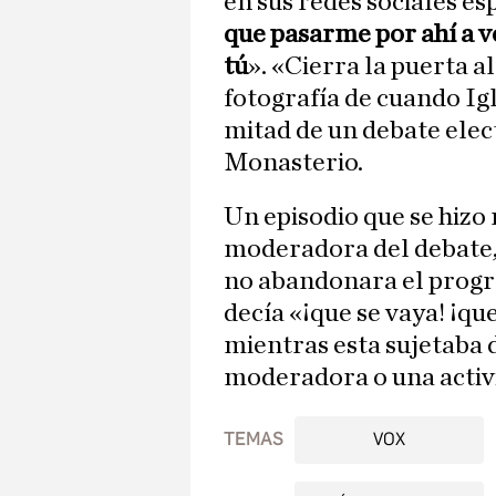
en sus redes sociales esp
que pasarme por ahí a ve
tú
». «Cierra la puerta al
fotografía de cuando I
mitad de un debate elec
Monasterio.
Un episodio que se hizo 
moderadora del debate
no abandonara el progr
decía «¡que se vaya! ¡qu
mientras esta sujetaba de
moderadora o una activi
TEMAS
VOX