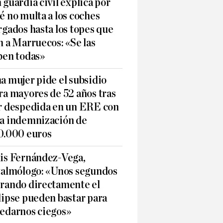
 guardia civil explica por
é no multa a los coches
rgados hasta los topes que
n a Marruecos: «Se las
ben todas»
a mujer pide el subsidio
ra mayores de 52 años tras
r despedida en un ERE con
a indemnización de
0.000 euros
is Fernández-Vega,
talmólogo: «Unos segundos
rando directamente el
lipse pueden bastar para
edarnos ciegos»