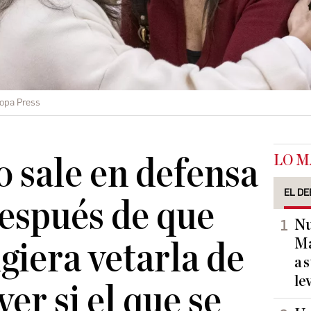
opa Press
LO M
 sale en defensa
EL DE
espués de que
Nu
Ma
igiera vetarla de
a 
le
er si el que se