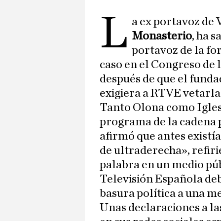
L
a ex portavoz de
Monasterio
, ha 
portavoz de la f
caso en el Congreso de 
después de que el fund
exigiera a RTVE vetarla 
Tanto Olona como Iglesi
programa de la cadena p
afirmó que antes existí
de ultraderecha», refir
palabra en un medio púb
Televisión Española deb
basura política a una me
Unas declaraciones a la