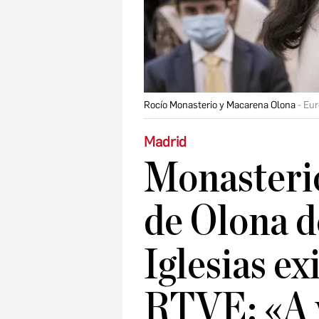
Rocío Monasterio y Macarena Olona
Eur
Madrid
Monasterio
de Olona d
Iglesias ex
RTVE: «A v