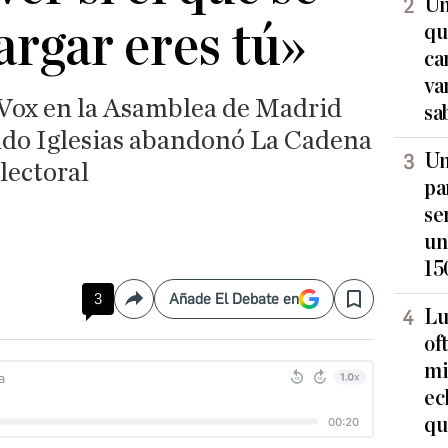
Un
argar eres tú»
qu
ca
va
 Vox en la Asamblea de Madrid
sa
do Iglesias abandonó La Cadena
Un
lectoral
pa
se
un
15
3
Añade El Debate en
Compartir
Save
Lu
of
mi
ec
qu