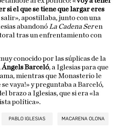
etándole al ex político: «
Voy a tener
r si el que se tiene que largar eres
 salir», apostillaba, junto con una
glesias abandonó
La Cadena Ser
en
toral tras un enfrentamiento con
muy conocido por las súplicas de la
,
Ángels Barceló
, a Iglesias para que
ama, mientras que Monasterio le
e se vaya!» y preguntaba a Barceló,
l brazo a Iglesias, que si era «la
sta política».
PABLO IGLESIAS
MACARENA OLONA