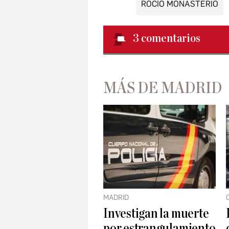
ROCÍO MONASTERIO
3
comentarios
MÁS DE MADRID
MADRID
Investigan la muerte
por estrangulamiento