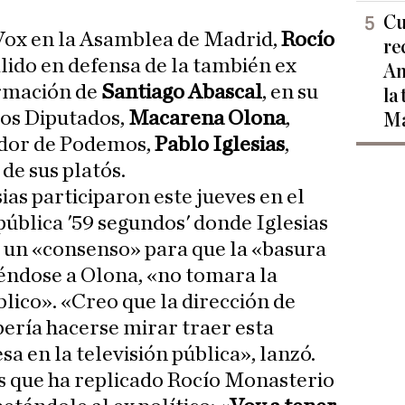
Cu
 Vox en la Asamblea de Madrid,
Rocío
re
salido en defensa de la también ex
Am
ormación de
Santiago Abascal
, en su
la
los Diputados,
Macarena Olona
,
Ma
ador de Podemos,
Pablo Iglesias
,
de sus platós.
as participaron este jueves en el
ública '59 segundos' donde Iglesias
a un «consenso» para que la «basura
iéndose a Olona, «no tomara la
lico». «Creo que la dirección de
ería hacerse mirar traer esta
sa en la televisión pública», lanzó.
s que ha replicado Rocío Monasterio