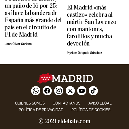
un paño de 16 por 25:
El Madrid «más
así luce la bandera de
castizo» celebra al
España más grande del
mártir San Lorenzo
país en el circuito de
con mantones,
F1 de Madrid
farolillos y mucha
devoción
Joan Oliver Soriano
Myriam Delgado Sánchez
QUIÉNES SOMOS
CONTÁCTANOS
AVISO LEGAL
POLÍTICA DE PRIVACIDAD
POLÍTICA DE COOKIES
© 2021 eldebate.com