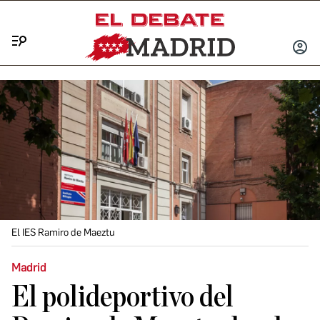
Menú
INICIA
SESIÓ
El IES Ramiro de Maeztu
Madrid
El polideportivo del